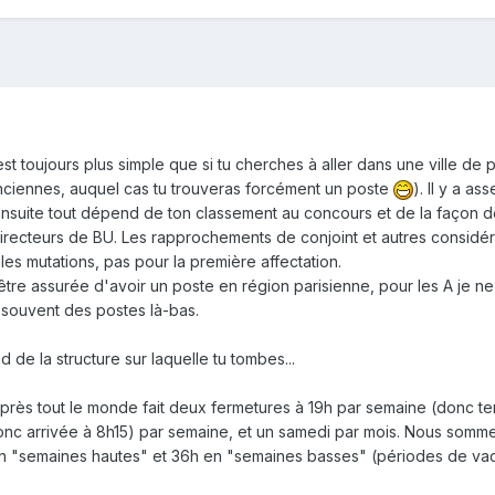
'est toujours plus simple que si tu cherches à aller dans une ville de
lenciennes, auquel cas tu trouveras forcément un poste
). Il y a a
ensuite tout dépend de ton classement au concours et de la façon d
irecteurs de BU. Les rapprochements de conjoint et autres considér
 les mutations, pas pour la première affectation.
 être assurée d'avoir un poste en région parisienne, pour les A je ne
si souvent des postes là-bas.
 de la structure sur laquelle tu tombes...
rès tout le monde fait deux fermetures à 19h par semaine (donc te
onc arrivée à 8h15) par semaine, et un samedi par mois. Nous somm
en "semaines hautes" et 36h en "semaines basses" (périodes de v