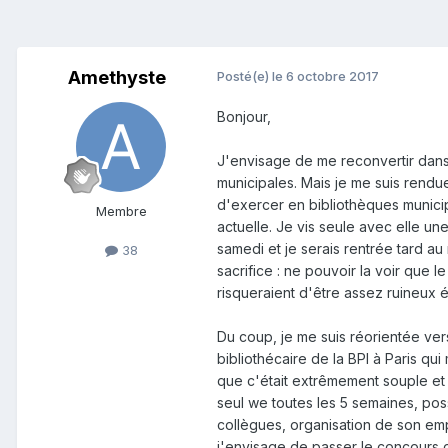
Amethyste
Posté(e)
le 6 octobre 2017
Bonjour,
J'envisage de me reconvertir dans l
municipales. Mais je me suis rendue 
d'exercer en bibliothèques municipal
Membre
actuelle. Je vis seule avec elle une 
samedi et je serais rentrée tard au 
38
sacrifice : ne pouvoir la voir que 
risqueraient d'être assez ruineux 
Du coup, je me suis réorientée vers
bibliothécaire de la BPI à Paris qu
que c'était extrêmement souple et 
seul we toutes les 5 semaines, pos
collègues, organisation de son emp
j'envisage de passer le concours de