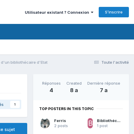
S’inscrire
Utilisateur existant ? Connexion
d'un bibliothécaire d'Etat
Toute l'activité
Réponses
Created
Dernière réponse
4
8 a
7 a
és
1
TOP POSTERS IN THIS TOPIC
Ferris
BibliothécaireToutTerrain
2 posts
1 post
e sujet