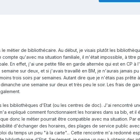
e métier de bibliothécaire. Au début, je visais plutôt les bibliothèq
compte qu'avec ma situation familiale, il m'était impossible, à titre 
e. En effet, j'ai une petite fille en garde alternée qui est en CP à 
semaine sur deux, et si j'avais travaillé en BM, je n'aurais jamais pu 
moins trois soirs par semaines. Autant dire que je n'étais pas prête à
le dimanche une semaine sur deux et très peu le soir. Les frais de ga
également.
 les bibliothèques d'Etat (ou les centres de doc). J'ai rencontré un
i m'a expliqué comment fonctionnaient les horaires dans sa bib, et il 
que donc le métier pourrait être compatible avec ma situation. Par
sibilité d'échanger des horaires, des plages de service public avec
loi du temps un peu "à la carte"... Cette rencontre m'a redonné espo
 bibliothécaire d'Etat. Seulement, je peine un peu à obtenir des inf