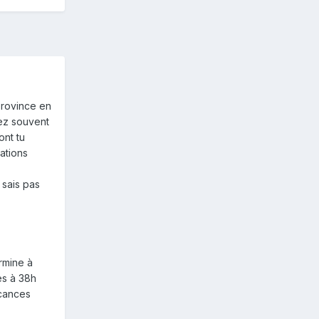
 province en
ssez souvent
ont tu
ations
 sais pas
rmine à
es à 38h
acances