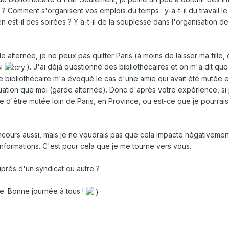
. ? Comment s'organisent vos emplois du temps : y-a-t-il du travail 
en est-il des soirées ? Y a-t-il de la souplesse dans l'organisation d
 alternée, je ne peux pas quitter Paris (à moins de laisser ma fille, 
si
). J'ai déjà questionné des bibliothécaires et on m'a dit que 
ne bibliothécaire m'a évoqué le cas d'une amie qui avait été mutée 
tuation que moi (garde alternée). Donc d'après votre expérience, si 
e d'être mutée loin de Paris, en Province, ou est-ce que je pourrais 
ncours aussi, mais je ne voudrais pas que cela impacte négativemen
s informations. C'est pour cela que je me tourne vers vous.
uprès d'un syndicat ou autre ?
. Bonne journée à tous !