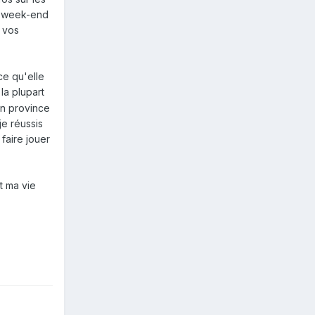
le week-end
e vos
ce qu'elle
la plupart
en province
je réussis
faire jouer
t ma vie