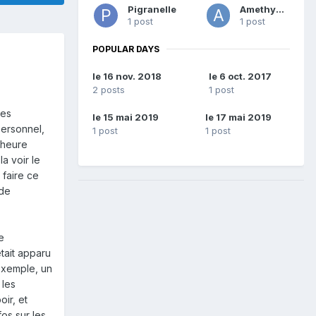
Pigranelle
Amethyste
1 post
1 post
POPULAR DAYS
le 16 nov. 2018
le 6 oct. 2017
2 posts
1 post
ues
le 15 mai 2019
le 17 mai 2019
personnel,
1 post
1 post
l'heure
la voir le
 faire ce
rde
e
était apparu
 exemple, un
 les
ir, et
os sur les