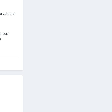
ervateurs
se pas
s