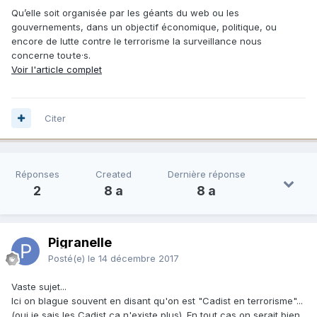
Qu’elle soit organisée par les géants du web ou les
gouvernements, dans un objectif économique, politique, ou
encore de lutte contre le terrorisme la surveillance nous
concerne tou·te·s.
Voir l'article complet
Citer
Réponses
Created
Dernière réponse
2
8 a
8 a
Pigranelle
Posté(e)
le 14 décembre 2017
Vaste sujet...
Ici on blague souvent en disant qu'on est "Cadist en terrorisme"...
(oui je sais les Cadist ça n'existe plus). En tout cas on serait bien