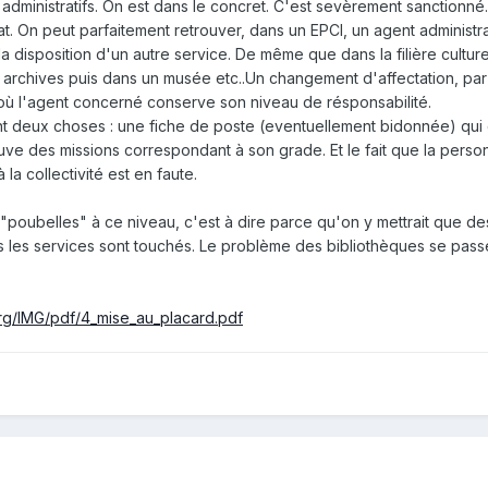
administratifs. On est dans le concret. C'est sevèrement sanctionné.
cat. On peut parfaitement retrouver, dans un EPCI, un agent administra
 disposition d'un autre service. De même que dans la filière culture
 archives puis dans un musée etc..Un changement d'affectation, par
 où l'agent concerné conserve son niveau de résponsabilité.
sont deux choses : une fiche de poste (eventuellement bidonnée) qu
uve des missions correspondant à son grade. Et le fait que la perso
la collectivité est en faute.
"poubelles" à ce niveau, c'est à dire parce qu'on y mettrait que de
s les services sont touchés. Le problème des bibliothèques se pass
org/IMG/pdf/4_mise_au_placard.pdf