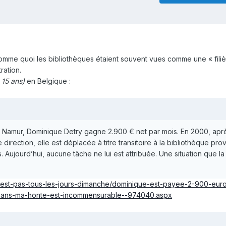
omme quoi les bibliothèques étaient souvent vues comme une « filiè
ration.
s 15 ans)
en Belgique :
e Namur, Dominique Detry gagne 2.900 € net par mois. En 2000, aprè
irection, elle est déplacée à titre transitoire à la bibliothèque prov
. Aujourd’hui, aucune tâche ne lui est attribuée. Une situation que la
c-est-pas-tous-les-jours-dimanche/dominique-est-payee-2-900-euro
15-ans-ma-honte-est-incommensurable--974040.aspx