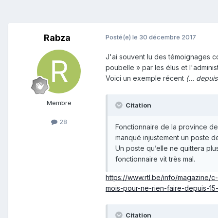
Rabza
Posté(e)
le 30 décembre 2017
J'ai souvent lu des témoignages c
poubelle » par les élus et l'administ
Voici un exemple récent
(... depui
Membre
Citation
28
Fonctionnaire de la province d
manqué injustement un poste de d
Un poste qu’elle ne quittera plus
fonctionnaire vit très mal.
https://www.rtl.be/info/magazine/
mois-pour-ne-rien-faire-depuis-
Citation