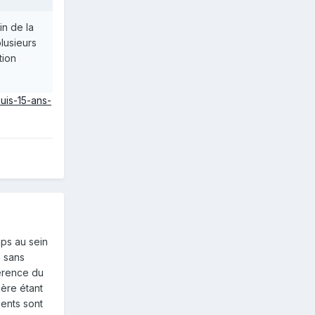
n de la
lusieurs
tion
uis-15-ans-
mps au sein
n sans
férence du
ière étant
ments sont