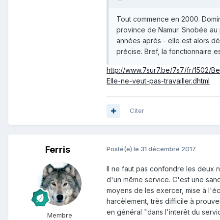
Tout commence en 2000. Dominiq
province de Namur. Snobée au pr
années après - elle est alors dép
précise. Bref, la fonctionnaire e
http://www.7sur7.be/7s7/fr/1502/Be
Elle-ne-veut-pas-travailler.dhtml
Citer
Ferris
Posté(e)
le 31 décembre 2017
Il ne faut pas confondre les deux n
d'un même service. C'est une sanc
moyens de les exercer, mise à l'éc
harcèlement, très difficile à prouv
en général "dans l'interêt du serv
Membre