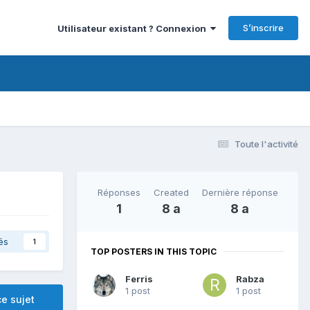
S’inscrire
Utilisateur existant ? Connexion
Toute l'activité
Réponses
Created
Dernière réponse
1
8 a
8 a
és
1
TOP POSTERS IN THIS TOPIC
Ferris
Rabza
1 post
1 post
e sujet