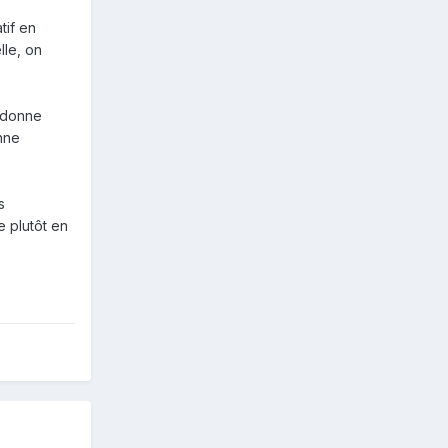
tif en
lle, on
i donne
nne
s
e plutôt en