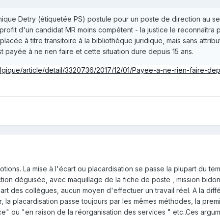
ue Detry (étiquetée PS) postule pour un poste de direction au sei
ofit d'un candidat MR moins compétent - la justice le reconnaîtra p
lacée à titre transitoire à la bibliothèque juridique, mais sans attribu
st payée à ne rien faire et cette situation dure depuis 15 ans.
lgique/article/detail/3320736/2017/12/01/Payee-a-ne-rien-faire-dep
otions. La mise à l'écart ou placardisation se passe la plupart du te
tion déguisée, avec maquillage de la fiche de poste , mission bido
art des collègues, aucun moyen d'effectuer un travail réel. A la dif
er, la placardisation passe toujours par les mêmes méthodes, la prem
ice" ou "en raison de la réorganisation des services " etc..Ces argu