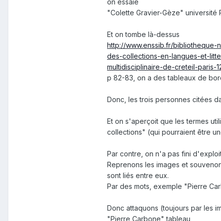
on essaie
"Colette Gravier-Gèze" université 
Et on tombe là-dessus
http://www.enssib.fr/bibliotheq
des-collections-en-langues-et-li
multidisciplinaire-de-creteil-paris
p 82-83, on a des tableaux de bor
Donc, les trois personnes citées 
Et on s'aperçoit que les termes u
collections" (qui pourraient être u
Par contre, on n'a pas fini d'explo
Reprenons les images et souvenons
sont liés entre eux.
Par des mots, exemple "Pierre Car
Donc attaquons (toujours par les 
"Pierre Carbone" tableau