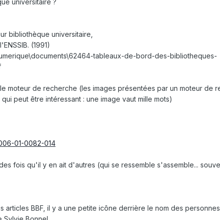
ue universitaire ?
r bibliothèque universitaire,
'ENSSIB. (1991)
e-numerique\documents\62464-tableaux-de-bord-des-bibliotheques-
f
le moteur de recherche (les images présentées par un moteur de 
 qui peut être intéressant : une image vaut mille mots)
-2006-01-0082-014
es fois qu'il y en ait d'autres (qui se ressemble s'assemble... souv
 articles BBF, il y a une petite icône derrière le nom des personnes
e Sylvie Bonnel