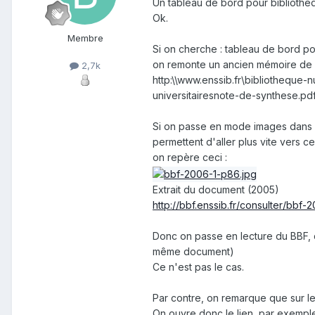
Un tableau de bord pour bibliothèq
Ok.
Membre
Si on cherche : tableau de bord pou
on remonte un ancien mémoire de l
2,7k
http:\\www.enssib.fr\bibliothequ
universitairesnote-de-synthese.pd
Si on passe en mode images dans 
permettent d'aller plus vite vers ce
on repère ceci :
Extrait du document (2005)
http://bbf.enssib.fr/consulter/bbf
Donc on passe en lecture du BBF, d
même document)
Ce n'est pas le cas.
Par contre, on remarque que sur les
On ouvre donc le lien, par exempl