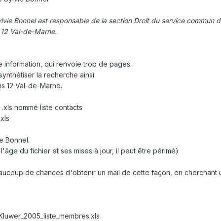
lvie Bonnel est responsable de la section Droit du service commun d
s 12 Val-de-Marne.
 information, qui renvoie trop de pages.
ynthétiser la recherche ainsi
is 12 Val-de-Marne.
r .xls nommé liste contacts
xls
ie Bonnel.
l'âge du fichier et ses mises à jour, il peut être périmé)
ucoup de chances d'obtenir un mail de cette façon, en cherchant u
luwer_2005_liste_membres.xls