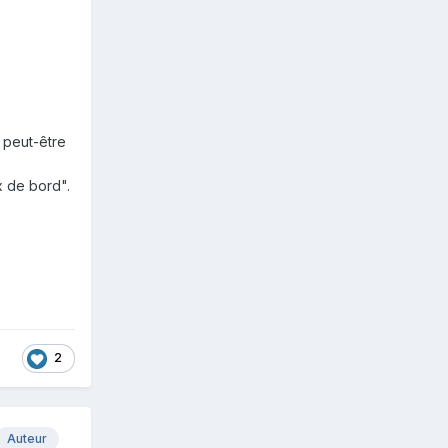
)
 peut-être
x de bord".
2
Auteur