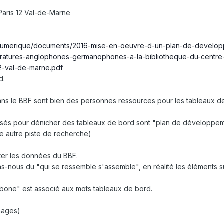
Paris 12 Val-de-Marne
ue-numerique/documents/2016-mise-en-oeuvre-d-un-plan-de-develo
tteratures-anglophones-germanophones-a-la-bibliotheque-du-centre
-12-val-de-marne.pdf
d.
dans le BBF sont bien des personnes ressources pour les tableaux d
tilisés pour dénicher des tableaux de bord sont "plan de développe
ne autre piste de recherche)
iter les données du BBF.
-nous du "qui se ressemble s'assemble", en réalité les éléments s
bone" est associé aux mots tableaux de bord.
images)