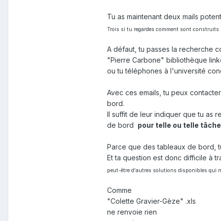
Tu as maintenant deux mails potenti
Trois si tu regardes comment sont construits l
A défaut, tu passes la recherche 
"Pierre Carbone" bibliothèque link
ou tu téléphones à l'université con
Avec ces emails, tu peux contacte
bord.
Il suffit de leur indiquer que tu a
de bord
pour telle ou telle tâche
Parce que des tableaux de bord, tu
Et ta question est donc difficile à tra
peut-être d'autres solutions disponibles qui 
Comme
"Colette Gravier-Gèze" .xls
ne renvoie rien