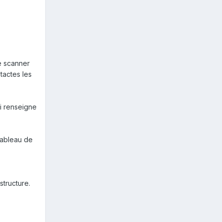
te scanner
tactes les
i renseigne
tableau de
structure.