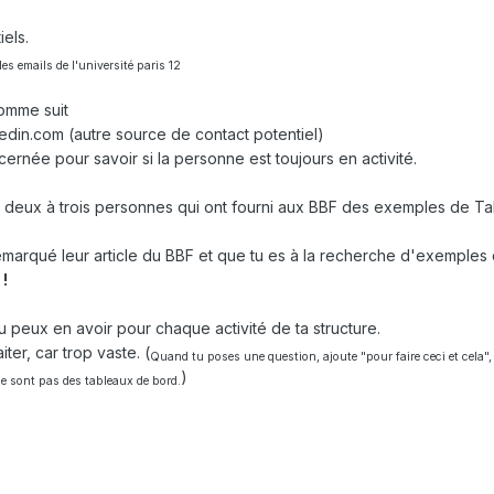
els.
es emails de l'université paris 12
comme suit
edin.com (autre source de contact potentiel)
cernée pour savoir si la personne est toujours en activité.
r deux à trois personnes qui ont fourni aux BBF des exemples de T
s remarqué leur article du BBF et que tu es à la recherche d'exemple
 !
 peux en avoir pour chaque activité de ta structure.
iter, car trop vaste. (
Quand tu poses une question, ajoute "pour faire ceci et cela", 
)
ne sont pas des tableaux de bord.