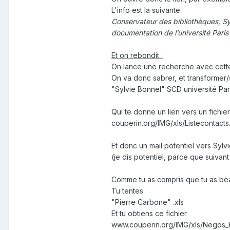
L'info est la suivante :
Conservateur des bibliothèques, Sy
documentation de l’université Pari
Et on rebondit :
On lance une recherche avec cette
On va donc sabrer, et transformer/s
"Sylvie Bonnel" SCD université Par
Qui te donne un lien vers un fichie
couperin.org/IMG/xls/Listecontacts.
Et donc un mail potentiel vers Sylv
(je dis potentiel, parce que suivant 
Comme tu as compris que tu as bea
Tu tentes
"Pierre Carbone" .xls
Et tu obtiens ce fichier
www.couperin.org/IMG/xls/Negos_K