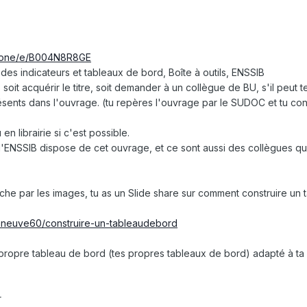
rbone/e/B004N8R8GE
e des indicateurs et tableaux de bord, Boîte à outils, ENSSIB
s, soit acquérir le titre, soit demander à un collègue de BU, s'il peut 
sents dans l'ouvrage. (tu repères l'ouvrage par le SUDOC et tu con
en librairie si c'est possible.
l'ENSSIB dispose de cet ouvrage, et ce sont aussi des collègues qu
che par les images, tu as un Slide share sur comment construire un 
sonneuve60/construire-un-tableaudebord
propre tableau de bord (tes propres tableaux de bord) adapté à ta 
r