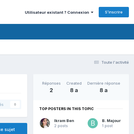
S’inscrire
Utilisateur existant ? Connexion
Toute l'activité
Réponses
Created
Dernière réponse
2
8 a
8 a
és
0
TOP POSTERS IN THIS TOPIC
Ikram Ben
B. Majour
2 posts
1 post
e sujet