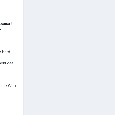
ppement-
-
e bord.
ment des
ur le Web