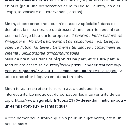
fees-dici-fees-dailleurs69
. Chez nous il y a parfois un intervenant
en plus (pour une présentation de la musique Country, on a eu
l'expo, la valisette et l'intervenant, gratos)
Sinon, si personne chez eux n'est assez spécialisé dans ce
domaine, le mieux est de s'adresser à une librairie spécialisée
comme l'Ange bleu qui te propose :
2 heures . Petite histoire de
l’imaginaire . Portrait d’écrivains et de collections . Fantastique,
science fiction, fantaisie . Dernières tendances . L’imaginaire au
cinéma . Bibliographie d’incontournables
Mais ce n'est pas dans ta région d'une part, et d'autre part la
facture est assez salée..
http://www.prixbullesdecristal.com/wp-
content/uploads/PLAQUETTE-animations-littéraires-2018.pdf
. A
toi de chercher l'équivalent dans ton coin.
Sinon tu as un sujet sur le forum avec quelques liens
intéressants. Le mieux est de contacter les intervenants de ce
topic
http://www.agorabib.fr/topic/2370-idées-danimations-pour-
un-temps-fort-sur-le-fantastique/
A titre personnel je trouve que 2h pour un sujet pareil, c'est un
peu faiblard.