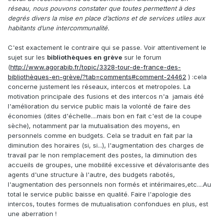
réseau, nous pouvons constater que toutes permettent à des
degrés divers la mise en place d’actions et de services utiles aux
habitants d’une intercommunalité.
C'est exactement le contraire qui se passe. Voir attentivement le
sujet sur les
bibliothèques en grève
sur le forum
(
http://www.agorabib.fr/topic/3328-tour-de-france-des-
bibliothèques-en-grève/?tab=comments#comment-24462
)
:
cela
concerne justement les réseaux, intercos et metropoles. La
motivation principale des fusions et des intercos n'a jamais été
l'amélioration du service public mais la volonté de faire des
économies (dites d'échelle....mais bon en fait c'est de la coupe
sèche), notamment par la mutualisation des moyens, en
personnels comme en budgets. Cela se traduit en fait par la
diminution des horaires (si, si...), l'augmentation des charges de
travail par le non remplacement des postes, la diminution des
accueils de groupes, une mobilité excessive et dévalorisante des
agents d'une structure à l'autre, des budgets rabotés,
l'augmentation des personnels non formés et intérimaires,etc....Au
total le service public baisse en qualité. Faire l'apologie des
intercos, toutes formes de mutualisation confondues en plus, est
une aberration !