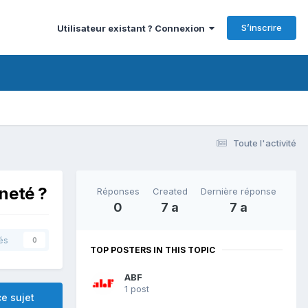
S’inscrire
Utilisateur existant ? Connexion
Toute l'activité
neté ?
Réponses
Created
Dernière réponse
0
7 a
7 a
és
0
TOP POSTERS IN THIS TOPIC
ABF
1 post
e sujet