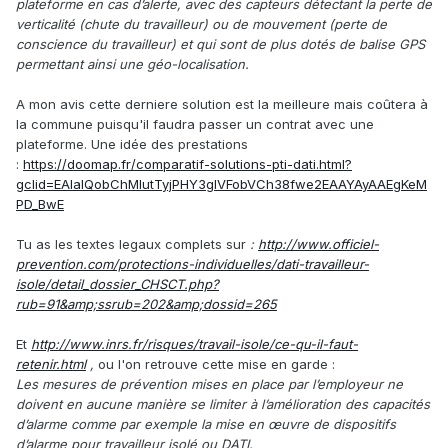
plateforme en cas d’alerte, avec des capteurs détectant la perte de
verticalité (chute du travailleur) ou de mouvement (perte de
conscience du travailleur) et qui sont de plus dotés de balise GPS
permettant ainsi une géo-localisation.
A mon avis cette derniere solution est la meilleure mais coûtera à
la commune puisqu'il faudra passer un contrat avec une
plateforme. Une idée des prestations
:
https://doomap.fr/comparatif-solutions-pti-dati.html?
gclid=EAIaIQobChMIutTyjPHY3gIVFobVCh38fwe2EAAYAyAAEgKeM
PD_BwE
Tu as les textes legaux complets sur
:
http://www.officiel-
prevention.com/protections-individuelles/dati-travailleur-
isole/detail_dossier_CHSCT.php?
rub=91&amp;ssrub=202&amp;dossid=265
Et
http://www.inrs.fr/risques/travail-isole/ce-qu-il-faut-
retenir.html
,
ou l'on retrouve cette mise en garde
:
Les mesures de prévention mises en place par l’employeur ne
doivent en aucune manière se limiter à l’amélioration des capacités
d’alarme comme par exemple la mise en œuvre de dispositifs
d’alarme pour travailleur isolé ou DATI.