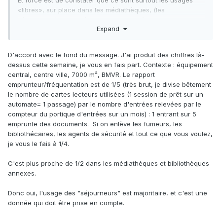
Et force est de constater que ce sont surtout les usages
«libres», sur place dans les médiathèques, (les
séjourneurs) qui se développent. Au-delà de leur fonction
Expand
initiale de prêt, les bibliothèques sont aujourd’hui, de plus
en plus, des lieux de lecture sur place pour les livres (50 %
des usagers en lisent sur place). Du coup l
a part de ceux
D'accord avec le fond du message. J'ai produit des chiffres là-
qui restent moins de 30 minutes, parce qu’ils viennent
dessus cette semaine, je vous en fais part. Contexte : équipement
surtout pour l’emprunt, a fortement régressé (de 47% en
central, centre ville, 7000 m², BMVR. Le rapport
1997 à 29% en 2005), les visites longues, de plus de 30
emprunteur/fréquentation est de 1/5 (très brut, je divise bêtement
minutes, s’étant généralisées (53% en 1997, 71% en 2005).
le nombre de cartes lecteurs utilisées (1 session de prêt sur un
(Données Credoc)
automate= 1 passage) par le nombre d'entrées relevées par le
compteur du portique d'entrées sur un mois) : 1 entrant sur 5
emprunte des documents. Si on enlève les fumeurs, les
bibliothécaires, les agents de sécurité et tout ce que vous voulez,
je vous le fais à 1/4.
C'est plus proche de 1/2 dans les médiathèques et bibliothèques
annexes.
Donc oui, l'usage des "séjourneurs" est majoritaire, et c'est une
donnée qui doit être prise en compte.