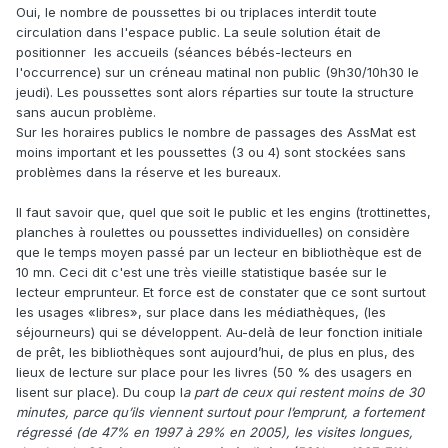
Oui, le nombre de poussettes bi ou triplaces interdit toute
circulation dans l'espace public. La seule solution était de
positionner les accueils (séances bébés-lecteurs en
l'occurrence) sur un créneau matinal non public (9h30/10h30 le
jeudi). Les poussettes sont alors réparties sur toute la structure
sans aucun problème.
Sur les horaires publics le nombre de passages des AssMat est
moins important et les poussettes (3 ou 4) sont stockées sans
problèmes dans la réserve et les bureaux.
Il faut savoir que, quel que soit le public et les engins (trottinettes,
planches à roulettes ou poussettes individuelles) on considère
que le temps moyen passé par un lecteur en bibliothèque est de
10 mn. Ceci dit c'est une très vieille statistique basée sur le
lecteur emprunteur. Et force est de constater que ce sont surtout
les usages «libres», sur place dans les médiathèques, (les
séjourneurs) qui se développent. Au-delà de leur fonction initiale
de prêt, les bibliothèques sont aujourd’hui, de plus en plus, des
lieux de lecture sur place pour les livres (50 % des usagers en
lisent sur place). Du coup l
a part de ceux qui restent moins de 30
minutes, parce qu’ils viennent surtout pour l’emprunt, a fortement
régressé (de 47% en 1997 à 29% en 2005), les visites longues,