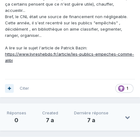
ça certains pensent que ce n'est guère utile), chauffer,
accueiilir...
Bref, le CNL était une source de financement non négligeable.
Cette année, il s'est recentré sur les publics "empêchés" ,
décidément , en bibliothèque on aime classifier, segmenter,
ranger, organiser...
A lire sur le sujet l'article de Patrick Bazin:
https://www.livreshebdo.fr/article/les-publics-empeches-comme-
alibi
Citer
1
Réponses
Created
Dernière réponse
0
7 a
7 a