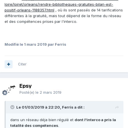
loire/loiret/orleans/rendre-bibliotheques-gratuites-bilan-est-
positif-orleans-1188357.html
, où ils sont passés de 14 tarifications
différentes à la gratuité, mais tout dépend de la forme du réseau
et des compétences prises par l'interco.
Modifié
le 1 mars 2019
par Ferris
Citer
Epsy
Posté(e)
le 2 mars 2019
Le 01/03/2019 à 22:20, Ferris a dit :
dans
un réseau déja bien régulé et
dont l'interco a pris la
total
ité des compé
ten
c
e
s
.