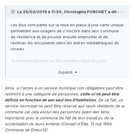
Le 25/02/2019 à 11:30, Christophe PORCHET a dit :
Les élus sont partis sur la mise en place d'une carte unique
permettant aux usagers de s'inscrire dans leur commune
de résidence et de pouvoir ensuite emprunter et de
restituer les documents dans les autres médiathèques du
réseau.
Je m'interroge juste sur le caractère légal (ou pas)
d'imposer aux usagers de s'inscrire dans leur
Expand
médiathèques de résidence alors qu'ils ont peut être
d'autres pratiques de fréquentation (proximité du lieu de
travail ou des écoles, taille du fonds, horaires d'ouverture...)
Ainsi, si l'accès à un service municipal non obligatoire peut être
restreint à une catégorie de personnes,
celle-ci ne peut être
définie en fonction de son seul lieu d'habitation
. De ce fait, un
service municipal ne peut être réservé aux seuls résidents de la
commune car cela exclut des personnes ayant des liens
importants avec la commune du fait de leur travail ou de la
scolarisation de leurs enfants (Conseil d'État, 13 mai 1994,
Commune de Dreux13).