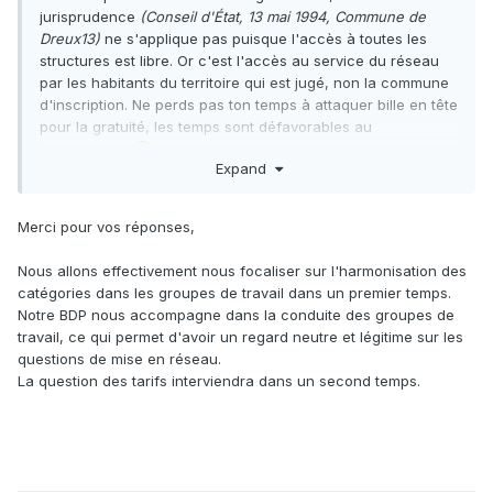
jurisprudence
(Conseil d'État, 13 mai 1994, Commune de
Dreux13)
ne s'applique pas puisque l'accès à toutes les
structures est libre. Or c'est l'accès au service du réseau
par les habitants du territoire qui est jugé, non la commune
d'inscription. Ne perds pas ton temps à attaquer bille en tête
pour la gratuité, les temps sont défavorables au
militantisme....
Expand
Un tarif unique bien négocié est la meilleure stratégie à
suivre. Et surtout elle rendra le reste plus facile, plus
équitable, n'instaurera pas de risque de concurrence, et
Merci pour vos réponses,
surtout assurera la cohérence des choix déja faits : carte
unique, règlement unique.
Nous allons effectivement nous focaliser sur l'harmonisation des
catégories dans les groupes de travail dans un premier temps.
Notre BDP nous accompagne dans la conduite des groupes de
travail, ce qui permet d'avoir un regard neutre et légitime sur les
questions de mise en réseau.
La question des tarifs interviendra dans un second temps.