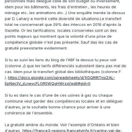
personnels mais délègue celle de son budget ou inversement,
idem pour les bâtiments, les frais d'entretien , les heures de
ménage etc...les animations etc...) Une enquête menée la-dessus
par D. Lahary a montré cette diversité de situations.Le transfert
total ne concernerait que 29% des intercos en 2018 d'après la
Gazette. Or les tarifications locales conservées sont un des
points majeurs qui montrent que la volonté d'une prise de
compétence globale n'est pas présente. Sauf das les cas de
gratuité preexistante evidemment.
Si tu as suivi les liens du blog de l'ABF la dessus tu peux voir
(colonne J) que les tarifs différenciés subsistent dans pas mal de
cas. Idem pour le transfert global des bibliothèques (colonne F
).
https://docs.google.com/spreadsheets/d/1rDQRIRTxsiZAL-
EpNjej3V_zLnevcFLOR5WQgHWrzxI/edit#gid=0
Si tu es dans le cas d'une de ces usines à gaz ou chaque
commune veut garder des compétences locales et en déléguer
d'autres, je te souhaite bonne chance pour arriver à une
cohérence de l'ensemble.
La gratuité amène du monde. Voir l'exemple d'Orléans et bien
d'autres
https://france3-regions.francetvinfo.fr/centre-val-de-