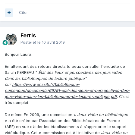
Citer
Ferris
Posté(e)
le 10 avril 2019
Bonjour Laura,
En attendant des retours directs tu peux consulter l'enquête de
Sarah PERREAU "
État des lieux et perspectives des jeux vidéo
dans les bibliothèques de lecture publique"
sur
https://www.enssib.fr/bibliotheque-
numerique/documents/66791-etat-des-lieux-et-perspectives-des-
jeux-video-dans-les-bibliotheques-de-lecture-publique.pdf
.
C'est
très complet
.
De même
En 2009, une commission «
Jeux vidéo en bibliothèque
» a été créée par l’Association des Bibliothécaires de France
(ABF) en vue d’aider les établissements à s’approprier le support
vidéoludique. Cette commission est à l’initiative de
Jeux vidéo en