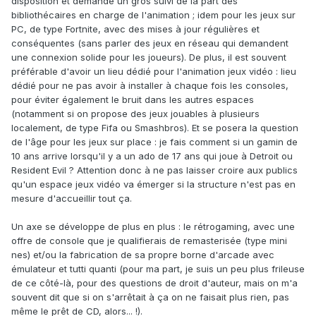
disposition et demande un gros suivi de la part des
bibliothécaires en charge de l'animation ; idem pour les jeux sur
PC, de type Fortnite, avec des mises à jour régulières et
conséquentes (sans parler des jeux en réseau qui demandent
une connexion solide pour les joueurs). De plus, il est souvent
préférable d'avoir un lieu dédié pour l'animation jeux vidéo : lieu
dédié pour ne pas avoir à installer à chaque fois les consoles,
pour éviter également le bruit dans les autres espaces
(notamment si on propose des jeux jouables à plusieurs
localement, de type Fifa ou Smashbros). Et se posera la question
de l'âge pour les jeux sur place : je fais comment si un gamin de
10 ans arrive lorsqu'il y a un ado de 17 ans qui joue à Detroit ou
Resident Evil ? Attention donc à ne pas laisser croire aux publics
qu'un espace jeux vidéo va émerger si la structure n'est pas en
mesure d'accueillir tout ça.
Un axe se développe de plus en plus : le rétrogaming, avec une
offre de console que je qualifierais de remasterisée (type mini
nes) et/ou la fabrication de sa propre borne d'arcade avec
émulateur et tutti quanti (pour ma part, je suis un peu plus frileuse
de ce côté-là, pour des questions de droit d'auteur, mais on m'a
souvent dit que si on s'arrêtait à ça on ne faisait plus rien, pas
même le prêt de CD, alors... !).