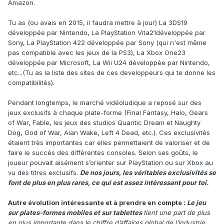
Amazon.
Tu as (ou avais en 2015, il faudra mettre à jour) La 3DS19
développée par Nintendo, La PlayStation Vita21développée par
Sony, La PlayStation 422 développée par Sony (qui n'est même
pas compatible avec les jeux de la PS3), La Xbox One23
développée par Microsoft, La Wii U24 développée par Nintendo,
etc...(Tu as la liste des sites de ces developpeurs qui te donne les
compatibilités).
Pendant longtemps, le marché vidéoludique a reposé sur des
jeux exclusifs à chaque plate-forme (Final Fantasy, Halo, Gears
of War, Fable, les jeux des studios Quantic Dream et Naughty
Dog, God of War, Alan Wake, Left 4 Dead, etc.). Ces exclusivités
étaient très importantes car elles permettaient de valoriser et de
faire le succès des différentes consoles. Selon ses goûts, le
joueur pouvait aisément s’orienter sur PlayStation ou sur Xbox au
vu des titres exclusifs.
De nos jours, les véritables exclusivités se
font de plus en plus rares, ce qui est assez intéressant pour toi.
Autre évolution intéressante et à prendre en compte
:
Le jeu
sur plates-formes mobiles et sur tablettes
tient une part de plus
en plus importante dans le chiffre d’affaires global de l’industrie