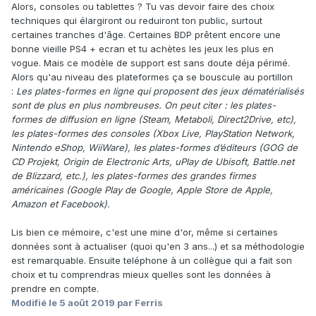
Alors, consoles ou tablettes ? Tu vas devoir faire des choix
techniques qui élargiront ou reduiront ton public, surtout
certaines tranches d'âge. Certaines BDP prêtent encore une
bonne vieille PS4 + ecran et tu achètes les jeux les plus en
vogue. Mais ce modèle de support est sans doute déja périmé.
Alors qu'au niveau des plateformes ça se bouscule au portillon
:
Les plates-formes en ligne qui proposent des jeux dématérialisés
sont de plus en plus nombreuses. On peut citer : les plates-
formes de diffusion en ligne (Steam, Metaboli, Direct2Drive, etc),
les plates-formes des consoles (Xbox Live, PlayStation Network,
Nintendo eShop, WiiWare), les plates-formes d’éditeurs (GOG de
CD Projekt, Origin de Electronic Arts, uPlay de Ubisoft, Battle.net
de Blizzard, etc.), les plates-formes des grandes firmes
américaines (Google Play de Google, Apple Store de Apple,
Amazon et Facebook).
Lis bien ce mémoire, c'est une mine d'or, même si certaines
données sont à actualiser (quoi qu'en 3 ans...) et sa méthodologie
est remarquable. Ensuite teléphone à un collègue qui a fait son
choix et tu comprendras mieux quelles sont les données à
prendre en compte.
Modifié
le 5 août 2019
par Ferris