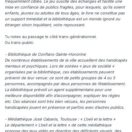
fréquemment ciblés. Le jeu suscite des échanges et facilite une
mise en confiance de publics fragiles, pour lesquels, qu’ils soient
enfants, jeunes ou adultes de tous âges, le livre ne constitue pas
un support immédiat et la bibliothèque est un monde ignoré ou
étranger sinon inquiétant, voire repoussant.
Tu notes au passage le côté trans-générationnel.
Ou trans-public
- Bibliothèque de Conflans-Sainte-Honorine
De nombreux établissements de la ville accueillent des handicapés
mentaux et psychiques. Lors de soirées « jeux de société »
organisées par la bibliothèque, ces établissements peuvent
prévenir de leur venue: ce sont de petits groupes de 4 ou 5
personnes, accompagnés par deux personnes de l’établissement.
La bibliothèque prévoit un agent supplémentaire pour une
meilleure disponibilité afin d’accompagner, expliquer les règles
etc. Ces séances sont très bien vécues, les personnes
handicapées jouent en présence et parfois avec d’autres publics.
- Médiathèque José Cabanis, Toulouse : « L’oeil et la lettre »
Le département « L’oeil et la lettre » de cette médiathèque
propose des jeux vidéo en direction des déficients visuels, des