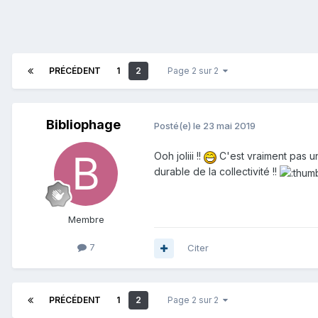
PRÉCÉDENT
1
2
Page 2 sur 2
Bibliophage
Posté(e)
le 23 mai 2019
Ooh joliii !!
C'est vraiment pas u
durable de la collectivité !!
Membre
7
Citer
PRÉCÉDENT
1
2
Page 2 sur 2