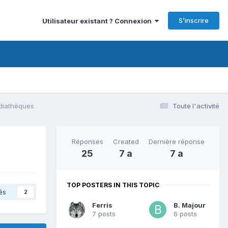
S’inscrire
Utilisateur existant ? Connexion
édiathèques
Toute l'activité
Réponses
Created
Dernière réponse
25
7 a
7 a
TOP POSTERS IN THIS TOPIC
és
2
Ferris
B. Majour
7 posts
6 posts