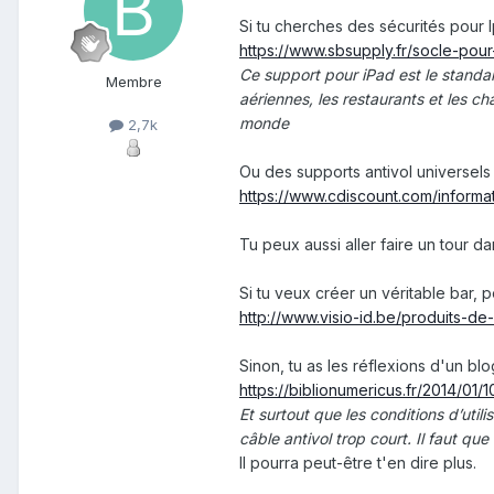
Si tu cherches des sécurités pour 
https://www.sbsupply.fr/socle-pour
Ce support pour iPad est le standa
Membre
aériennes, les restaurants et les c
monde
2,7k
Ou des supports antivol universels
https://www.cdiscount.com/informat
Tu peux aussi aller faire un tour 
Si tu veux créer un véritable bar, 
http://www.visio-id.be/produits-de
Sinon, tu as les réflexions d'un bl
https://biblionumericus.fr/2014/01/
Et surtout que les conditions d’uti
câble antivol trop court. Il faut qu
Il pourra peut-être t'en dire plus.