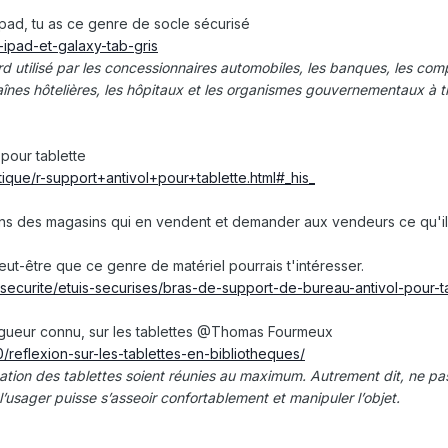
Ipad, tu as ce genre de socle sécurisé
-ipad-et-galaxy-tab-gris
rd utilisé par les concessionnaires automobiles, les banques, les co
haînes hôtelières, les hôpitaux et les organismes gouvernementaux à t
 pour tablette
ique/r-support+antivol+pour+tablette.html#_his_
dans des magasins qui en vendent et demander aux vendeurs ce qu'ils 
peut-être que ce genre de matériel pourrais t'intéresser.
-securite/etuis-securises/bras-de-support-de-bureau-antivol-pour-ta
ogueur connu, sur les tablettes
@Thomas Fourmeux
10/reflexion-sur-les-tablettes-en-bibliotheques/
lisation des tablettes soient réunies au maximum. Autrement dit, ne pa
e l’usager puisse s’asseoir confortablement et manipuler l’objet.