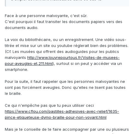
Face à une personne malvoyante, c'est sûr.
C'est pourquoi il faut transiter les documents papiers vers des
documents audio.
La voix du bibliothécaire, ou un enregistrement. Une vidéo sous-
titrée et mise sur un site ou youtube réglerait bien des problèmes.
(Cf. Les musées qui offrent des audioguides pour les publics
malvoyants
http://www.louvrepourtous.fr/Visites-de-musees-
pour-aveugles-et,211.html
), surtout si on peut y accéder via un
smartphone.
Pour la suite, il faut rappeler que les personnes malvoyantes ne
sont pas forcément aveugles. Donc qu'elles ne lisent pas toutes
le braille.
Ce qui n'empêche pas que tu peux utiliser ceci
https://www.cflou.com/pastilles-adhesives-avec-relief/1635-
pince-etiqueteuse-dymo-braille-pour-non-voyant.html
Mais je te conseille de te faire accompagner par une ou plusieurs