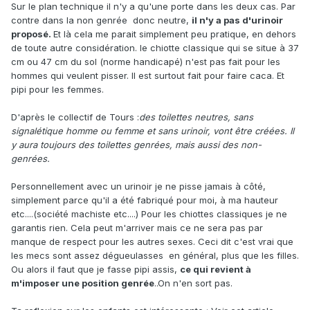
Sur le plan technique il n'y a qu'une porte dans les deux cas. Par
contre dans la non genrée donc neutre,
il n'y a pas d'urinoir
proposé.
Et là cela me parait simplement peu pratique, en dehors
de toute autre considération. le chiotte classique qui se situe à 37
cm ou 47 cm du sol (norme handicapé) n'est pas fait pour les
hommes qui veulent pisser. Il est surtout fait pour faire caca. Et
pipi pour les femmes.
D'après le collectif de Tours
:
des toilettes neutres, sans
signalétique homme ou femme et sans urinoir, vont être créées. Il
y aura toujours des toilettes genrées, mais aussi des non-
genrées.
Personnellement avec un urinoir je ne pisse jamais à côté,
simplement parce qu'il a été fabriqué pour moi, à ma hauteur
etc....(société machiste etc....) Pour les chiottes classiques je ne
garantis rien. Cela peut m'arriver mais ce ne sera pas par
manque de respect pour les autres sexes. Ceci dit c'est vrai que
les mecs sont assez dégueulasses en général, plus que les filles.
Ou alors il faut que je fasse pipi assis,
ce qui revient à
m'imposer une position genrée
..On n'en sort pas.