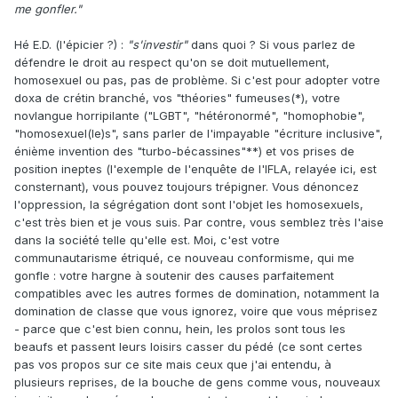
me gonfler."
Hé E.D. (l'épicier ?) :
"s'investir"
dans quoi ? Si vous parlez de
défendre le droit au respect qu'on se doit mutuellement,
homosexuel ou pas, pas de problème. Si c'est pour adopter votre
doxa de crétin branché, vos "théories" fumeuses(*), votre
novlangue horripilante ("LGBT", "hétéronormé", "homophobie",
"homosexuel(le)s", sans parler de l'impayable "écriture inclusive",
énième invention des "turbo-bécassines"**) et vos prises de
position ineptes (l'exemple de l'enquête de l'IFLA, relayée ici, est
consternant), vous pouvez toujours trépigner. Vous dénoncez
l'oppression, la ségrégation dont sont l'objet les homosexuels,
c'est très bien et je vous suis. Par contre, vous semblez très l'aise
dans la société telle qu'elle est. Moi, c'est votre
communautarisme étriqué, ce nouveau conformisme, qui me
gonfle : votre hargne à soutenir des causes parfaitement
compatibles avec les autres formes de domination, notamment la
domination de classe que vous ignorez, voire que vous méprisez
- parce que c'est bien connu, hein, les prolos sont tous les
beaufs et passent leurs loisirs casser du pédé (ce sont certes
pas vos propos sur ce site mais ceux que j'ai entendu, à
plusieurs reprises, de la bouche de gens comme vous, nouveaux