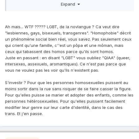
Expand
votre doxa de crétin branché, vos "théories" fumeuses(*),
votre novlangue horripilante ("LGBT", "hétéronormé",
"homophobie", "homosexuel(le)s", sans parler de
l'impayable "écriture inclusive", énième invention des
Ah mais... WTF ????? LGBT, de la novlangue ? Ca veut dire
"turbo-bécassines"**) et vos prises de position ineptes
"lesbiennes, gays, bisexuels, transgenres". "Homophobie" décrit
(l'exemple de l'enquête de l'IFLA, relayée ici, est
un phénomène social bien réel, vous savez. Pas seulement ceux
consternant), vous pouvez toujours trépigner. Vous
qui crient qu'une famille, c''est un pôpa et une môman, mais
dénoncez l'oppression, la ségrégation dont sont l'objet les
ceux qui tabassent des homos parce qu'ils sont homos.
homosexuels, c'est très bien et je vous suis. Par contre,
Juste en passant : en disant "LGBT" vous oubliez "QIAA" (queer,
vous semblez très l'aise dans la société telle qu'elle est.
intersexes, assexuels, aromantiques). Ce n'est pas parce que
Moi, c'est votre communautarisme étriqué, ce nouveau
vous ne voulez pas les voir qu'ils n'existent pas.
conformisme, qui me gonfle : votre hargne à soutenir des
causes parfaitement compatibles avec les autres formes de
S'investir ? Pour que les personnes homosexuelles puissent au
domination, notamment la domination de classe que vous
moins sortir dans la rue sans risquer de se faire casser la figure.
ignorez, voire que vous méprisez - parce que c'est bien
Pour qu'elles puisse se marier et adopter des enfants, comme les
connu, hein, les prolos sont tous les beaufs et passent
personnes hétérosexuelles. Pour qu'elles puissent facilement
leurs loisirs casser du pédé (ce sont certes pas vos propos
modifier leur genre sur leur carte d'identité, dans le cas des
sur ce site mais ceux que j'ai entendu, à plusieurs reprises,
trans. Et j'en passe.
de la bouche de gens comme vous, nouveaux inquisiteurs
dressés sur leurs ergots, traquant le moindre propos
déviant - pardon, "hétéronormé" - pour, si possible, faire
condamner son auteur). Vous êtes bien de votre temps.