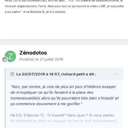
Perso, j'ai lu tout autrement ceci, écrit en petit : "
P.S. : En matière de bibliothéconomie, je
t'écoute religieusement, Ferris. Mais pour tout ce qui touche le milieu LGBT, je suis prête
à me battre"
. => ce domaine-là, je m'y connais.
Zénodotos
Posté(e)
le 21 juillet 2019
Le 20/07/2019 à 14:57, richard petit a dit :
"Non, par contre, je vois de plus en plus d'hétéros essayer
de m'expliquer ce qu'ils feraient à la pla ce des
homosexuel(le)s alors qu'ils pourraient très bien s'investir et
ça commence doucement à me gonfler."
Hé E.D. (l'épicier ?) :
"s'investir"
dans quoi ? Si vous parlez
de défendre le droit au respect qu'on se doit mutuellement,
homosexuel ou pas, pas de problème. Si c'est pour adopter