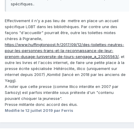
spécifiques..
Effectivement il n'y a pas lieu de mettre en place un accueil
spécifique LGBT dans les bibliothèques. Par contre une des
façons "d'accueillir" pourrait être, outre les toilettes mixtes
chères à Pigranelle,
https://www.huffingtonpost.fr/2017/09/12/des-toilettes-neutres-
pour-les-personnes-trans-et-la-reconnaissance-de-leur-
prenom-dusage-luniversite-de-tours-sengage_a_23205563/
, et
outre les livres et l'accès internet, de faire une petite place à la
presse écrite spécialisée
:
Hétéroclite, illico (uniquement sur
internet depuis 2007) ,Komitid (lancé en 2018 par les anciens de
Yagg).
A noter que cette presse (comme Illico interdite en 2007 par
Sarkozy) est parfois interdite sous prétexte d'un "contenu
pouvant choquer la jeunesse".
Presse militante donc accord des élus.
Modifié
le 12 juillet 2019
par Ferris