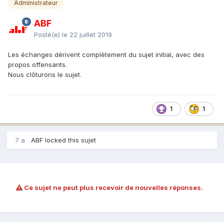
Administrateur
(*) Depuis quelques années, en France, elles investissent
ABF
l'enseignement supérieur et la recherche. C'est tragique.
(**) Gilles Châtelet.
Posté(e)
le 22 juillet 2019
Les échanges dérivent complètement du sujet initial, avec des
propos offensants.
Nous clôturons le sujet.
1
1
7 a
ABF locked this sujet
Ce sujet ne peut plus recevoir de nouvelles réponses.