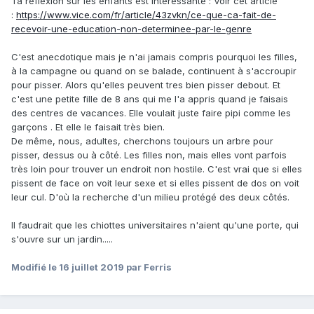
Ta reflexion sur les enfants est intéressante : Voir cet article
:
https://www.vice.com/fr/article/43zvkn/ce-que-ca-fait-de-
recevoir-une-education-non-determinee-par-le-genre
C'est anecdotique mais je n'ai jamais compris pourquoi les filles,
à la campagne ou quand on se balade, continuent à s'accroupir
pour pisser. Alors qu'elles peuvent tres bien pisser debout. Et
c'est une petite fille de 8 ans qui me l'a appris quand je faisais
des centres de vacances. Elle voulait juste faire pipi comme les
garçons . Et elle le faisait très bien.
De même, nous, adultes, cherchons toujours un arbre pour
pisser, dessus ou à côté. Les filles non, mais elles vont parfois
très loin pour trouver un endroit non hostile. C'est vrai que si elles
pissent de face on voit leur sexe et si elles pissent de dos on voit
leur cul. D'où la recherche d'un milieu protégé des deux côtés.
Il faudrait que les chiottes universitaires n'aient qu'une porte, qui
s'ouvre sur un jardin.....
Modifié
le 16 juillet 2019
par Ferris