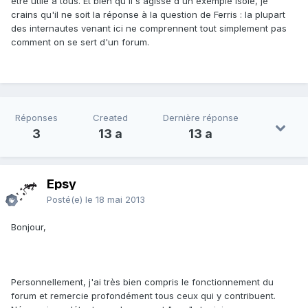
être utile à tous. Et bien qu'il s'agisse d'un exemple isolé, je
crains qu'il ne soit la réponse à la question de Ferris : la plupart
des internautes venant ici ne comprennent tout simplement pas
comment on se sert d'un forum.
Réponses
Created
Dernière réponse
3
13 a
13 a
Epsy
Posté(e)
le 18 mai 2013
Bonjour,
Personnellement, j'ai très bien compris le fonctionnement du
forum et remercie profondément tous ceux qui y contribuent.