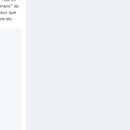
cénario" du
 veux que
ne etc.