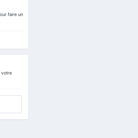
our faire un
 votre