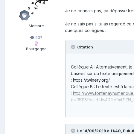
Je ne connais pas, ça dépasse tr
Je ne sais pas si tu as regardé ce 
Membre
quelques collègues
:
537
Citation
Bourgogne
Collègue A : Alternativement, je 
basées sur du texte uniquement, 
:
https://twinery.org/
Collègue B : Le texte est à la 
:
http://www.fontenaynumerique.
p=3511&fbclid=IwAR3idfmtTZ
Le 14/09/2019 à 11:40, Fukube