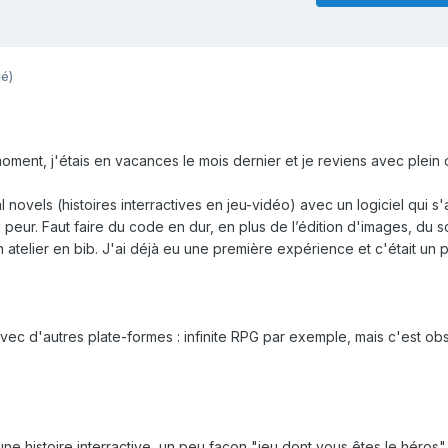
ié)
ent, j'étais en vacances le mois dernier et je reviens avec plein
l novels (histoires interractives en jeu-vidéo) avec un logiciel qui s
 peur. Faut faire du code en dur, en plus de l’édition d'images, du s
 atelier en bib. J'ai déjà eu une première expérience et c'était un 
 avec d'autres plate-formes : infinite RPG par exemple, mais c'est ob
une histoire interractive, un peu façon "jeu dont vous êtes le héros"