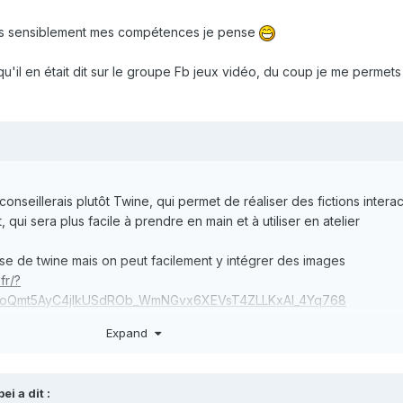
ès sensiblement mes compétences je pense
qu'il en était dit sur le groupe Fb jeux vidéo, du coup je me permets
conseillerais plutôt Twine, qui permet de réaliser des fictions intera
qui sera plus facile à prendre en main et à utiliser en atelier
base de twine mais on peut facilement y intégrer des images
fr/?
N_ioQmt5AyC4jlkUSdROb_WmNGvx6XEVsT4ZLLKxAl_4Yq768
Expand
i a dit :