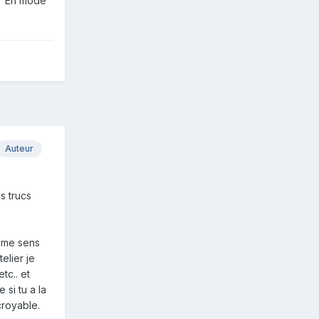
r! En mode
Auteur
s trucs
e me sens
elier je
tc.. et
 si tu a la
croyable.