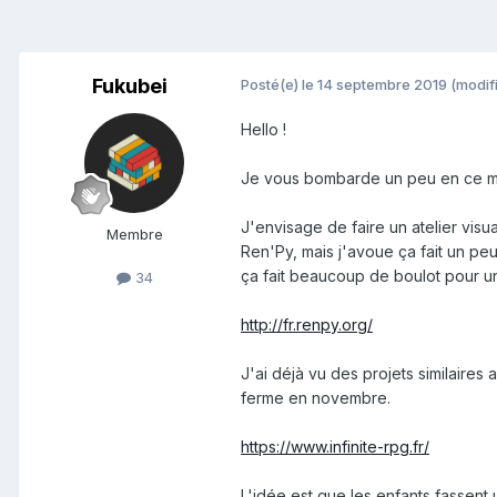
Fukubei
Posté(e)
le 14 septembre 2019
(modif
Hello !
Je vous bombarde un peu en ce mom
J'envisage de faire un atelier visua
Membre
Ren'Py, mais j'avoue ça fait un peu
ça fait beaucoup de boulot pour un
34
http://fr.renpy.org/
J'ai déjà vu des projets similaires
ferme en novembre.
https://www.infinite-rpg.fr/
L'idée est que les enfants fassent 