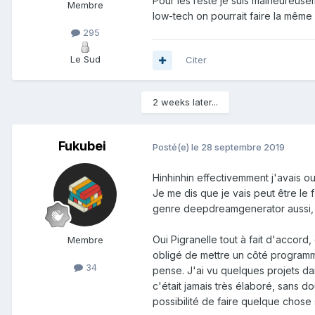
Pour les reste je suis malheureus
Membre
low-tech on pourrait faire la même 
295
Le Sud
Citer
2 weeks later...
Fukubei
Posté(e)
le 28 septembre 2019
Hinhinhin effectivemment j'avais ou
Je me dis que je vais peut être le
genre deepdreamgenerator aussi, c
Oui Pigranelle tout à fait d'accord
Membre
obligé de mettre un côté programmat
34
pense. J'ai vu quelques projets d
c'était jamais très élaboré, sans do
possibilité de faire quelque chose