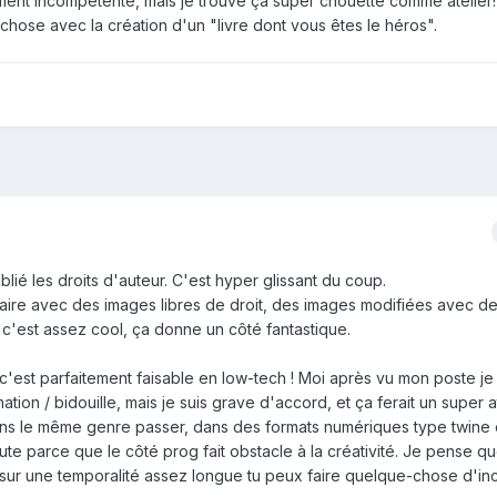
ement incompétente, mais je trouve ça super chouette comme atelie
chose avec la création d'un "livre dont vous êtes le héros".
blié les droits d'auteur. C'est hyper glissant du coup.
 faire avec des images libres de droit, des images modifiées avec de
'est assez cool, ça donne un côté fantastique.
, c'est parfaitement faisable en low-tech ! Moi après vu mon poste j
ion / bidouille, mais je suis grave d'accord, et ça ferait un super at
ans le même genre passer, dans des formats numériques type twine e
ute parce que le côté prog fait obstacle à la créativité. Je pense que
 sur une temporalité assez longue tu peux faire quelque-chose d'in