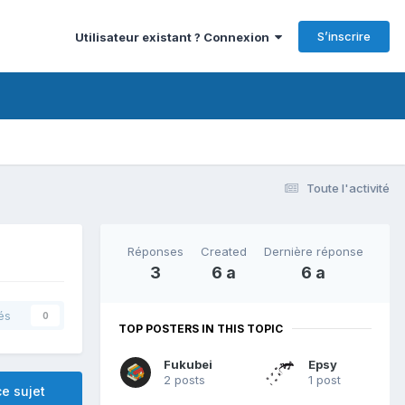
S’inscrire
Utilisateur existant ? Connexion
Toute l'activité
Réponses
Created
Dernière réponse
3
6 a
6 a
és
0
TOP POSTERS IN THIS TOPIC
Fukubei
Epsy
2 posts
1 post
e sujet