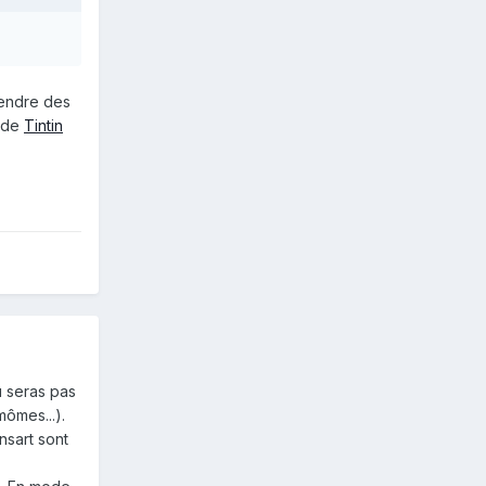
rendre des
e de
Tintin
tu seras pas
mômes...).
nsart sont