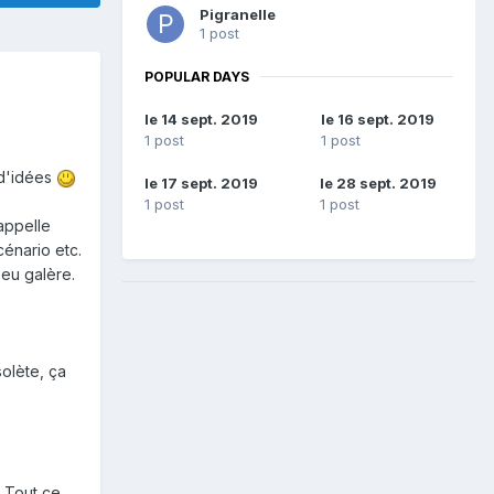
Pigranelle
1 post
POPULAR DAYS
le 14 sept. 2019
le 16 sept. 2019
1 post
1 post
 d'idées
le 17 sept. 2019
le 28 sept. 2019
1 post
1 post
'appelle
cénario etc.
peu galère.
solète, ça
. Tout ce