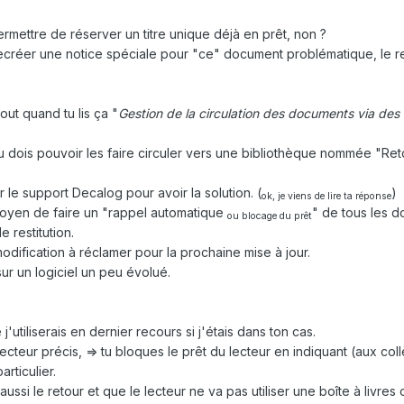
rmettre de réserver un titre unique déjà en prêt, non ?
recréer une notice spéciale pour "ce" document problématique, le r
ut quand tu lis ça "
Gestion de la circulation des documents via des
tu dois pouvoir les faire circuler vers une bibliothèque nommée "R
r le support Decalog pour avoir la solution. (
)
ok, je viens de lire ta réponse
 moyen de faire un "rappel automatique
" de tous les 
ou blocage du prêt
e restitution.
modification à réclamer pour la prochaine mise à jour.
sur un logiciel un peu évolué.
 j'utiliserais en dernier recours si j'étais dans ton cas.
cteur précis, => tu bloques le prêt du lecteur en indiquant (aux co
rticulier.
ussi le retour et que le lecteur ne va pas utiliser une boîte à livres