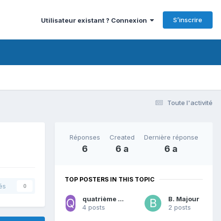
S’inscrire
Utilisateur existant ? Connexion
Toute l'activité
Réponses
Created
Dernière réponse
6
6 a
6 a
TOP POSTERS IN THIS TOPIC
és
0
quatrième dimension
B. Majour
4 posts
2 posts