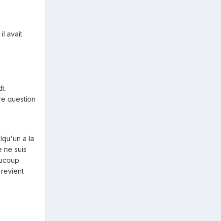
il avait
t.
re question
lqu'un a la
 ne suis
aucoup
 revient