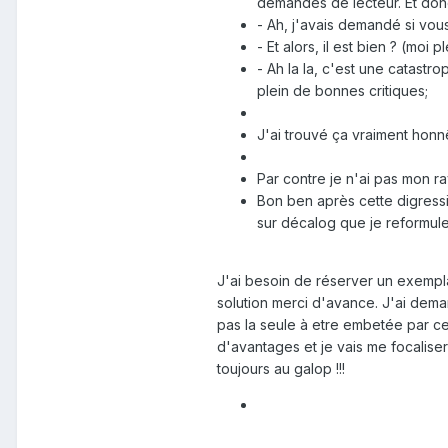
demandes de lecteur. Et donc
- Ah, j'avais demandé si vous
- Et alors, il est bien ? (moi 
- Ah la la, c'est une catastro
plein de bonnes critiques;
J'ai trouvé ça vraiment honnê
Par contre je n'ai pas mon ra
Bon ben après cette digressi
sur décalog que je reformule
J'ai besoin de réserver un exemplai
solution merci d'avance. J'ai dema
pas la seule à etre embetée par 
d'avantages et je vais me focaliser
toujours au galop !!!