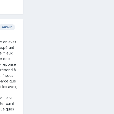
Auteur
e on avait
 espérant
re mieux
je dois
te réponse
n répond à
on" sous
 parce que
 les avoir,
qui a vu
er car il
 quelques