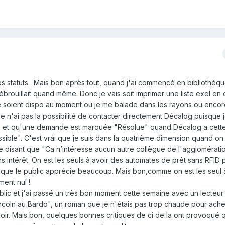
s statuts. Mais bon après tout, quand j'ai commencé en bibliothèqu
ébrouillait quand même. Donc je vais soit imprimer une liste exel en
he soient dispo au moment ou je me balade dans les rayons ou enco
e n'ai pas la possibilité de contacter directement Décalog puisque 
gglo et qu'une demande est marquée "Résolue" quand Décalog a cet
sible". C'est vrai que je suis dans la quatrième dimension quand o
isant que "Ca n’intéresse aucun autre collègue de l'agglomérati
s intérêt. On est les seuls à avoir des automates de prêt sans RFID
t que le public apprécie beaucoup. Mais bon,comme on est les seul à
ent nul !.
blic et j'ai passé un très bon moment cette semaine avec un lecteur 
ncoln au Bardo", un roman que je n'étais pas trop chaude pour achet
rasoir. Mais bon, quelques bonnes critiques de ci de la ont provoqué