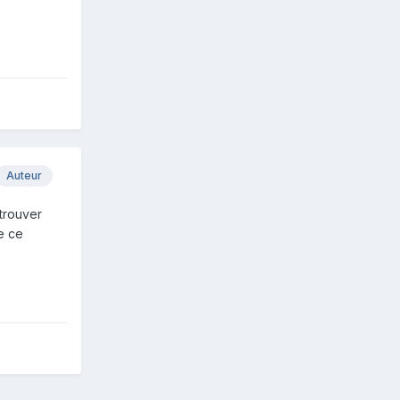
Auteur
 trouver
e ce