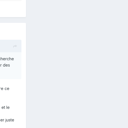
 cherche
er des
ire ce
 et le
er juste