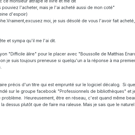
 ce monsieur attrape le livre et me dit
 pouviez l'acheter, mais je l'ai acheté aussi de mon coté"
pleine d'espoir)
phe.Vraiment,excusez moi, je suis désolé de vous l'avoir fait acheté, 
te et sympa qu'il me l'ai dit.
yon "Difficile àlire" pour le placer avec "Boussolle de Matthias Enard
on je suis toujours preneuse si quelqu'un a la réponse à ma premie
.
re précis d'un titre qui est emprunté sur le logiciel décalog. Si que
ndé sur le groupe facebook "Professionnels de bibliothèques" et je
ce problème. Heureusement, être en réseau, c'est quand même be
 la dessus plutôt que de faire ma raleuse. Mais je sais que le naturel