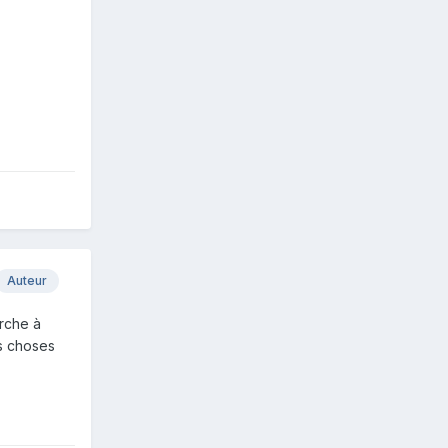
Auteur
erche à
es choses