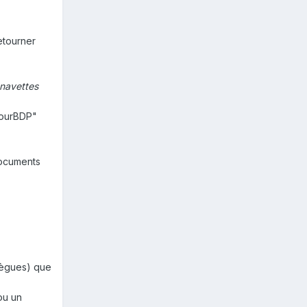
etourner
 navettes
etourBDP"
documents
llègues) que
 ou un