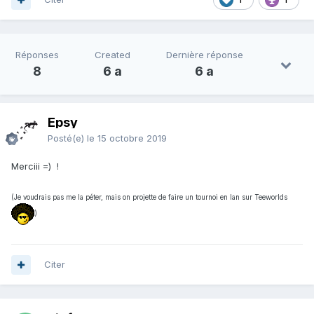
Réponses
Created
Dernière réponse
8
6 a
6 a
Epsy
Posté(e)
le 15 octobre 2019
Merciii =) !
(Je voudrais pas me la péter, mais on projette de faire un tournoi en lan sur Teeworlds
)
Citer