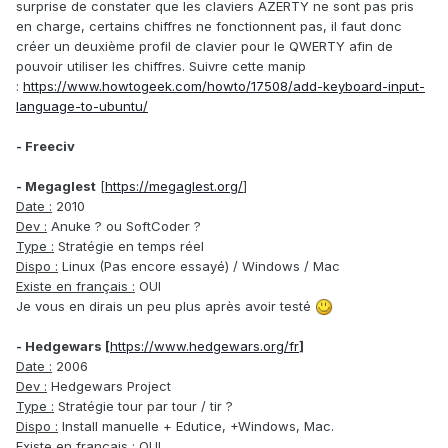
surprise de constater que les claviers AZERTY ne sont pas pris
en charge, certains chiffres ne fonctionnent pas, il faut donc
créer un deuxième profil de clavier pour le QWERTY afin de
pouvoir utiliser les chiffres. Suivre cette manip
:
https://www.howtogeek.com/howto/17508/add-keyboard-input-
language-to-ubuntu/
- Freeciv
- Megaglest
[
https://megaglest.org/
]
Date :
2010
Dev :
Anuke ? ou SoftCoder ?
Type :
Stratégie en temps réel
Dispo :
Linux (Pas encore essayé) / Windows / Mac
Existe en français :
OUI
Je vous en dirais un peu plus après avoir testé
- Hedgewars [
https://www.hedgewars.org/fr
]
Date
:
2006
Dev :
Hedgewars Project
Type :
Stratégie tour par tour / tir ?
Dispo :
Install manuelle + Edutice, +Windows, Mac.
Existe en français :
OUI