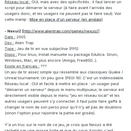
Réseau local :
OUI, mais avec des spécificités : il faut lancer un
script pour démarrer le serveur (à faire avant l'arrivée des
usagers donc, et les usagers ne peuvent pas le faire seul). Voir
cette manip :
Mise en place d'un serveur (en anglais)
- NexuiZ [
http://www.alientrap.com/games/nexuiz/
]
Date :
2005
Dev :
Alien Trap
Type :
Jeu de tir en vue subjective (FPS)
Dispo :
Pour linux, Install manuelle ou package Edutice. Sinon,
Windows, Mac, et plus encore (Amiga, FreeBSD...).
Existe en français :
???
Un jeu de tir assez simple qui ressemble aux classiques Quake /
Unreal tournament. Un peu gore (PEGI 16). C'est un indémodable.
Réseau local : OUI et facile à mettre en place : un usager peut
"démarrer un serveur" depuis le menu multijoueur, le serveur est
directement visible depuis le menu "jeu en réseau local" et les
autres usagers peuvent s'y connecter. Il faut juste faire gaffe à
changer le nom de son perso pour qu'il n'y ait pas de doublons
(sinon l'option pour rejoindre la partie est grisée).
Y'a un truc sur le nom de ce jeu, je crois que Nexuiz a été
racheté par une grosse boite et que du coup Xonotic c'est