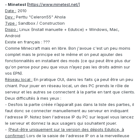
- Minetest [
https://www.minetest.net/
]
Date :
2010
Dev :
Perttu "Celeron55" Ahola
Type :
Sandbox / Construction
Dispo :
Linux (Install manuelle + Edutice) + Windows, Mac,
Android
Existe en français : ???
Comme Minecraft mais en libre. Bon j'avoue c'est un peu moins
complet mais le principe est le même et on peut ajouter des
fonctionnalités en installant des mods (ce qui peut être plus dur
qu'on pense pour peu que vous n’ayez pas les droits admin sur
vos EPN).
Réseau local
:
En pratique OUI, dans les faits ça peut être un peu
chiant. Pour jouer en réseau local, un des PC prends le rôle de
serveur et les autres se connectent à la partie en tant que clients.
Deux difficultés à mes yeux
:
- Desfois la partie créée n’apparaît pas dans la liste des parties, il
faut donc se connecter manuellement au serveur en indiquant
l'adresse IP. Notez bien l'adresse IP du PC sur lequel vous lancez
le serveur et donnez la aux usagers qui souhaitent jouer.
-
(Peut-être uniquement sur la version des dépots Edutice, à
confirmer)
Lors de la saisie de l'adresse IP on a la merveilleuse