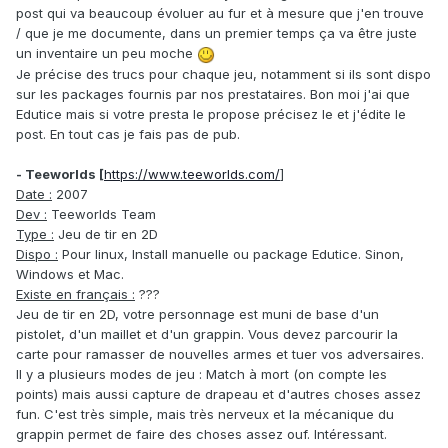
post qui va beaucoup évoluer au fur et à mesure que j'en trouve
/ que je me documente, dans un premier temps ça va être juste
un inventaire un peu moche
Je précise des trucs pour chaque jeu, notamment si ils sont dispo
sur les packages fournis par nos prestataires. Bon moi j'ai que
Edutice mais si votre presta le propose précisez le et j'édite le
post. En tout cas je fais pas de pub.
- Teeworlds [
https://www.teeworlds.com/
]
Date :
2007
Dev :
Teeworlds Team
Type :
Jeu de tir en 2D
Dispo :
Pour linux, Install manuelle ou package Edutice. Sinon,
Windows et Mac.
Existe en français :
???
Jeu de tir en 2D, votre personnage est muni de base d'un
pistolet, d'un maillet et d'un grappin. Vous devez parcourir la
carte pour ramasser de nouvelles armes et tuer vos adversaires.
Il y a plusieurs modes de jeu : Match à mort (on compte les
points) mais aussi capture de drapeau et d'autres choses assez
fun. C'est très simple, mais très nerveux et la mécanique du
grappin permet de faire des choses assez ouf. Intéressant.