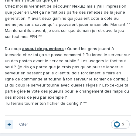
faire mais j'attends que ça !
Chez moi ils viennent de découvrir NexuiZ mais j'ai l'impression
que jouer en LAN ça ne fait pas partie des réflexes de la jeune
génération. Y'avait deux gamins qui jouaient côte à côte au
même jeu sans savoir qu'ils pouvaient jouer ensemble. Marrant ^^
Maintenant ils savent, je suis sur que demain je retrouve le jeu
sur tout mes EPN ^^
Du coup
assaut de questions
: Quand les gens jouent à
teeworld chez toi ça se passe comment ? Tu lance le serveur sur
un des postes avant le service public ? Les usagers le font tout
seul ? (je dis ça parce que je crois pas qu'on puisse lancer le
serveur en passant par le client tu dois forcément le faire en
ligne de commande et fournir à ton serveur le fichier de config..)
Et du coup le serveur tourne avec quelles règles ? Est-ce-que ta
partie gère le vote des joueurs pour le changement des maps ou
des modes de jeu par exemple ?
Tu ferrais tourner ton fichier de config ? ^^
Citer
2