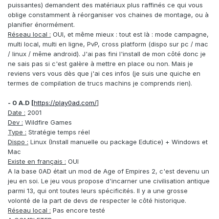
puissantes) demandent des matériaux plus raffinés ce qui vous
oblige constamment à réorganiser vos chaines de montage, ou à
planifier énormément.
Réseau local :
OUI, et même mieux : tout est là : mode campagne,
multi local, multi en ligne, PvP, cross platform (dispo sur pc / mac
/ linux / même android). J'ai pas fini l'install de mon côté donc je
ne sais pas si c'est galère à mettre en place ou non. Mais je
reviens vers vous dès que j'ai ces infos (je suis une quiche en
termes de compilation de trucs machins je comprends rien).
- 0 A.D [
https://play0ad.com/
]
Date
:
2001
Dev
:
Wildfire Games
Type :
Stratégie temps réel
Dispo :
Linux (Install manuelle ou package Edutice) + Windows et
Mac
Existe en français :
OUI
A la base 0AD était un mod de Age of Empires 2, c'est devenu un
jeu en soi. Le jeu vous propose d'incarner une civilisation antique
parmi 13, qui ont toutes leurs spécificités. Il y a une grosse
volonté de la part de devs de respecter le côté historique.
Réseau local :
Pas encore testé