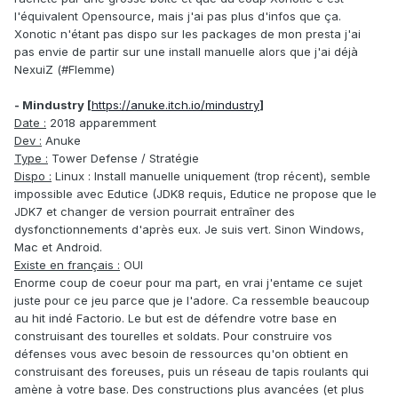
l'équivalent Opensource, mais j'ai pas plus d'infos que ça.
Xonotic n'étant pas dispo sur les packages de mon presta j'ai
pas envie de partir sur une install manuelle alors que j'ai déjà
NexuiZ (#Flemme)
- Mindustry [
https://anuke.itch.io/mindustry
]
Date :
2018 apparemment
Dev :
Anuke
Type :
Tower Defense / Stratégie
Dispo :
Linux
:
Install manuelle uniquement (trop récent), semble
impossible avec Edutice (JDK8 requis, Edutice ne propose que le
JDK7 et changer de version pourrait entraîner des
dysfonctionnements d'après eux. Je suis vert. Sinon Windows,
Mac et Android.
Existe en français :
OUI
Enorme coup de coeur pour ma part, en vrai j'entame ce sujet
juste pour ce jeu parce que je l'adore. Ca ressemble beaucoup
au hit indé Factorio. Le but est de défendre votre base en
construisant des tourelles et soldats. Pour construire vos
défenses vous avec besoin de ressources qu'on obtient en
construisant des foreuses, puis un réseau de tapis roulants qui
amène à votre base. Des constructions plus avancées (et plus