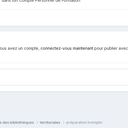
rter dans ton Compte Personnel de Formation.
i vous avez un compte,
connectez-vous maintenant
pour publier avec
ns des bibliothèques
territoriales
préparation tremplin