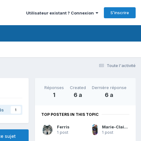
S’inscrire
Utilisateur existant ? Connexion
Toute l'activité
Réponses
Created
Dernière réponse
1
6 a
6 a
és
1
TOP POSTERS IN THIS TOPIC
Ferris
Marie-Claire Sahuc-hubac
1 post
1 post
e sujet