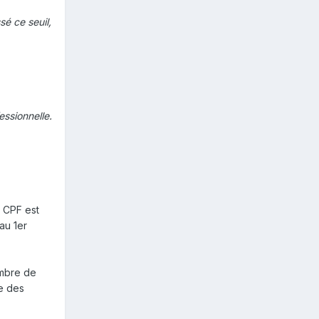
sé ce seuil,
ssionnelle.
e CPF est
 au 1er
embre de
re des