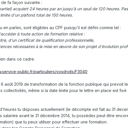
é de fa façon suivante
:
rtiel) acquiert 24 heures par an jusqu'à un seuil de 120 heures. Pas
 limite d'un plafond total de 150 heures.
 tu en parles, sont éligibles au CPF puisqu'il est défini comme tel
:
ccéder à toute action de formation relative :
itre, d'un certificat de qualification professionnelle,
ces nécessaires à la mise en œuvre de son projet d'évolution profe
ien dans ce cadre.
.service-public.fr/particuliers/vosdroits/F3040
u 6 août 2019 de transformation de la fonction publique qui prevoit l
 collectivités, même si la date limite pour le lettre en place est fixé
heures tu disposes actuellement (le décompte est fait au 31 dec
ais salariée avant le 31 décembre 2014, tu possèdes peut-être enco
rmation) que tu peux utiliser pour effectuer une formation.