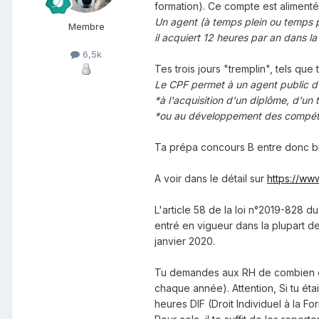
formation). Ce compte est aliment
Un agent (à temps plein ou temps pa
Membre
il acquiert 12 heures par an dans la
6,5k
Tes trois jours "tremplin", tels que
Le CPF permet à un agent public d'a
*à l'acquisition d'un diplôme, d'un t
*ou au développement des compéten
Ta prépa concours B entre donc b
A voir dans le détail sur
https://www
L'article 58 de la loi n°2019-828 d
entré en vigueur dans la plupart des
janvier 2020.
Tu demandes aux RH de combien d'
chaque année). Attention, Si tu ét
heures DIF (Droit Individuel à la Fo