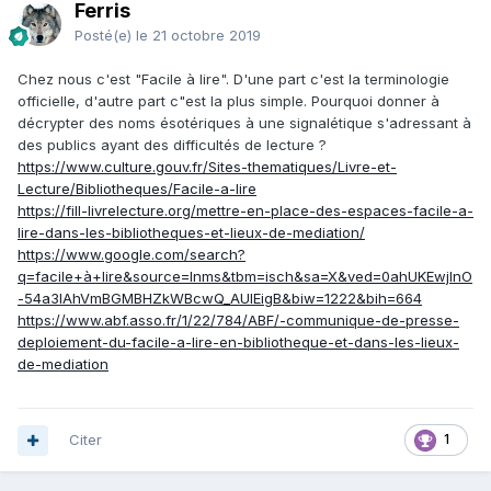
Ferris
Posté(e)
le 21 octobre 2019
Chez nous c'est "Facile à lire". D'une part c'est la terminologie
officielle, d'autre part c"est la plus simple. Pourquoi donner à
décrypter des noms ésotériques à une signalétique s'adressant à
des publics ayant des difficultés de lecture ?
https://www.culture.gouv.fr/Sites-thematiques/Livre-et-
Lecture/Bibliotheques/Facile-a-lire
https://fill-livrelecture.org/mettre-en-place-des-espaces-facile-a-
lire-dans-les-bibliotheques-et-lieux-de-mediation/
https://www.google.com/search?
q=facile+à+lire&source=lnms&tbm=isch&sa=X&ved=0ahUKEwjlnO
-54a3lAhVmBGMBHZkWBcwQ_AUIEigB&biw=1222&bih=664
https://www.abf.asso.fr/1/22/784/ABF/-communique-de-presse-
deploiement-du-facile-a-lire-en-bibliotheque-et-dans-les-lieux-
de-mediation
Citer
1