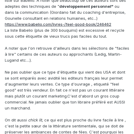
liste sur Babelio. A noter que beaucoup de ces auteurs sont des
adeptes des techniques de "
développement personnel"
ou
dans la communication (Giordano fait du coaching d'entreprise,
Gounelle consultant en relations humaines, etc...)
https://www.babelio.com/livres-/feel-good-book/246462
La liste Babelio (plus de 300 bouquins) est excessive et recycle
sous cette étiquette de vieux trucs pas faciles du tout.
A noter que l'on retrouve d'ailleurs dans les sélections de "faciles
à lire" certains de ces auteurs ou approchants (Ledig, Martin-
Lugand etc....).
Ne pas oublier que ce type d'étiquette qui vient des USA et dont
se sont emparés avec avidité les editeurs français leur permet
d'augmenter leurs ventes. Ce type d'ouvrage , etiqueté "feel
good" est très vendeur. En fait ce n'est pas un courant littéraire
mais plutôt un courant marketing.C'est d'abord un gros coup
commercial. Ne jamais oublier que ton libraire préféré est AUSSI
un marchand.
On dit aussi
chick lit
, ce qui est plus proche du livre facile à lire ,
c'est la petite sœur de la littérature sentimentale, qui se doit de
préserver les ambiances de contes de fées. C'est pourquoi les