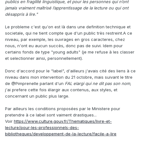
publics en fragilité linguistique, et pour les personnes qui n’ont
jamais vraiment maîtrisé l’apprentissage de la lecture ou qui ont
désappris à lire."
Le probleme c'est qu'on est là dans une definition technique et
societale, qui ne tient compte que d'un public très restreint.A ce
niveau, par exemple, les ouvrages en gros caracteres, chez
nous, n'ont eu aucun succès, donc pas de suivi. Idem pour
certains fonds de type "young adults" (je me refuse à les classer
et selectionner ainsi, personnellement).
Donc d'accord pour le "label", d'ailleurs j'avais cité des liens à ce
niveau dans mon intervention du 21 octobre, mais suivant le titre
de
@Pimprenelle
parlant d'un
FAL elargi qui ne dit pas son nom,
j'ai prefere cette fois élargir aux contenus, aux styles, et
concernant un public plus large.
Par ailleurs les conditions proposées par le Ministere pour
pretendre à ce label sont vaiment drastiques...
Voir
https://www.culture.gouv.fr/Thematiques/livre-et-
lecture/pour-les-professionnels-des-
bibliotheques/developpement-de-la-lecture/facile-a-lire