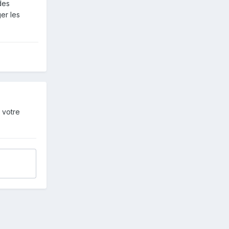
des
ger les
 votre