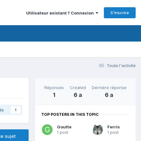
S’inscrire
Utilisateur existant ? Connexion
Toute l'activité
Réponses
Created
Dernière réponse
1
6 a
6 a
és
1
TOP POSTERS IN THIS TOPIC
Goutte
Ferris
1 post
1 post
e sujet