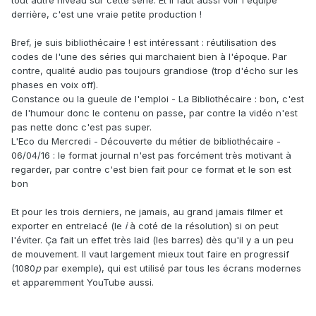
tout autre niveau sur cette série. Et il faut aussi voir l'équipe
derrière, c'est une vraie petite production !
Bref, je suis bibliothécaire ! est intéressant : réutilisation des
codes de l'une des séries qui marchaient bien à l'époque. Par
contre, qualité audio pas toujours grandiose (trop d'écho sur les
phases en voix off).
Constance ou la gueule de l'emploi - La Bibliothécaire : bon, c'est
de l'humour donc le contenu on passe, par contre la vidéo n'est
pas nette donc c'est pas super.
L'Eco du Mercredi - Découverte du métier de bibliothécaire -
06/04/16 : le format journal n'est pas forcément très motivant à
regarder, par contre c'est bien fait pour ce format et le son est
bon
Et pour les trois derniers, ne jamais, au grand jamais filmer et
exporter en entrelacé (le
i
à coté de la résolution) si on peut
l'éviter. Ça fait un effet très laid (les barres) dès qu'il y a un peu
de mouvement. Il vaut largement mieux tout faire en progressif
(1080
p
par exemple), qui est utilisé par tous les écrans modernes
et apparemment YouTube aussi.