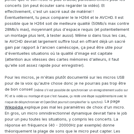
concerts (on peut écouter sans regarder la vidéo). Et
effectivement, c'est un sacré saut de matériel !
Éventuellement, tu peux comparer le le H264 et le AVCHD. Il est
possible que le H264 soit de meilleure qualité (50Mb/s max contre
28Mb/s max), moyennant plus d'espace requis (et potentiellement
un montage plus lent, à tester aussi). Même si dans tous les cas,
le AVCHD devrait largement suffire tout en offrant déjà un sacré
gain par rapport à l'ancien caméscope, ça peut être utile pour
d'éventuelles situations où la qualité d'image est capitale
(attention aux vitesses des cartes mémoires d'ailleurs, il faut
qu'elle soit assez rapide pour enregistrer).
Pour les micros, je m'étais plutôt documenté sur les micros USB
pour de la voix qu'autre chose donc je ne pourrais pas trop être
de bon conseil
(même s'il est possible de synchroniser un enregistrement audio sur
PC et la vidéo au montage et que c'est
faisable
, ça reste une étape supplémentaire avec le
. La page
risque de désynchroniser et OpenShot pourrait complexifier la synchro)
Wikipédia
explique pas mal les paramètres de choix d'un micro.
En gros, un micro omnidirectionnel dynamique devrait faire le job
pour un peu toutes les situations, y compris les concerts. La
réponse en fréquence (40 - 20000Hz par exemple) donne
théoriquement la plage de sons que le micro peut capter. Les