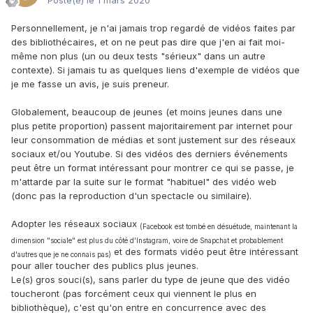
Posté(e)
le 1 mars 2020
Personnellement, je n'ai jamais trop regardé de vidéos faites par
des bibliothécaires, et on ne peut pas dire que j'en ai fait moi-
même non plus (un ou deux tests "sérieux" dans un autre
contexte). Si jamais tu as quelques liens d'exemple de vidéos que
je me fasse un avis, je suis preneur.
Globalement, beaucoup de jeunes (et moins jeunes dans une
plus petite proportion) passent majoritairement par internet pour
leur consommation de médias et sont justement sur des réseaux
sociaux et/ou Youtube. Si des vidéos des derniers événements
peut être un format intéressant pour montrer ce qui se passe, je
m'attarde par la suite sur le format "habituel" des vidéo web
(donc pas la reproduction d'un spectacle ou similaire).
Adopter les réseaux sociaux
(Facebook est tombé en désuétude, maintenant la
dimension "sociale" est plus du côté d'Instagram, voire de Snapchat et probablement
et des formats vidéo peut être intéressant
d'autres que je ne connais pas)
pour aller toucher des publics plus jeunes.
Le(s) gros souci(s), sans parler du type de jeune que des vidéo
toucheront (pas forcément ceux qui viennent le plus en
bibliothèque), c'est qu'on entre en concurrence avec des