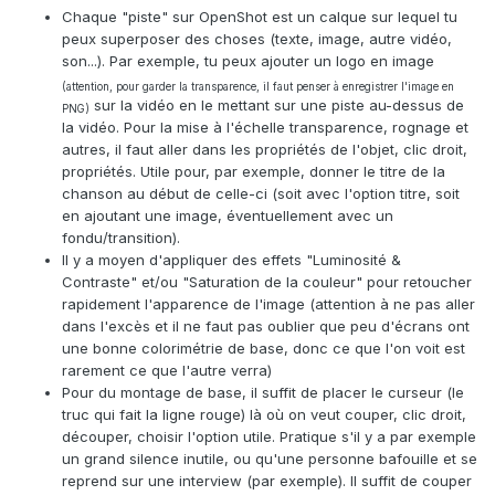
Chaque "piste" sur OpenShot est un calque sur lequel tu
peux superposer des choses (texte, image, autre vidéo,
son...). Par exemple, tu peux ajouter un logo en image
(attention, pour garder la transparence, il faut penser à enregistrer l'image en
sur la vidéo en le mettant sur une piste au-dessus de
PNG)
la vidéo. Pour la mise à l'échelle transparence, rognage et
autres, il faut aller dans les propriétés de l'objet, clic droit,
propriétés. Utile pour, par exemple, donner le titre de la
chanson au début de celle-ci (soit avec l'option titre, soit
en ajoutant une image, éventuellement avec un
fondu/transition).
Il y a moyen d'appliquer des effets "Luminosité &
Contraste" et/ou "Saturation de la couleur" pour retoucher
rapidement l'apparence de l'image (attention à ne pas aller
dans l'excès et il ne faut pas oublier que peu d'écrans ont
une bonne colorimétrie de base, donc ce que l'on voit est
rarement ce que l'autre verra)
Pour du montage de base, il suffit de placer le curseur (le
truc qui fait la ligne rouge) là où on veut couper, clic droit,
découper, choisir l'option utile. Pratique s'il y a par exemple
un grand silence inutile, ou qu'une personne bafouille et se
reprend sur une interview (par exemple). Il suffit de couper