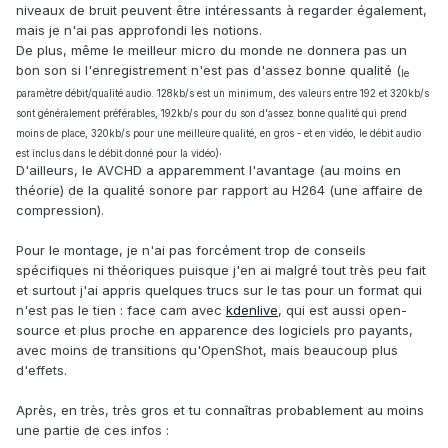
niveaux de bruit peuvent être intéressants à regarder également,
mais je n'ai pas approfondi les notions.
De plus, même le meilleur micro du monde ne donnera pas un
bon son si l'enregistrement n'est pas d'assez bonne qualité (
le
paramètre débit/qualité audio. 128kb/s est un minimum, des valeurs entre 192 et 320kb/s
sont généralement préférables, 192kb/s pour du son d'assez bonne qualité qui prend
moins de place, 320kb/s pour une meilleure qualité, en gros - et en vidéo, le débit audio
.
est inclus dans le débit donné pour la vidéo)
D'ailleurs, le AVCHD a apparemment l'avantage (au moins en
théorie) de la qualité sonore par rapport au H264 (une affaire de
compression).
Pour le montage, je n'ai pas forcément trop de conseils
spécifiques ni théoriques puisque j'en ai malgré tout très peu fait
et surtout j'ai appris quelques trucs sur le tas pour un format qui
n'est pas le tien : face cam avec
kdenlive
, qui est aussi open-
source et plus proche en apparence des logiciels pro payants,
avec moins de transitions qu'OpenShot, mais beaucoup plus
d'effets.
Après, en très, très gros et tu connaîtras probablement au moins
une partie de ces infos
: