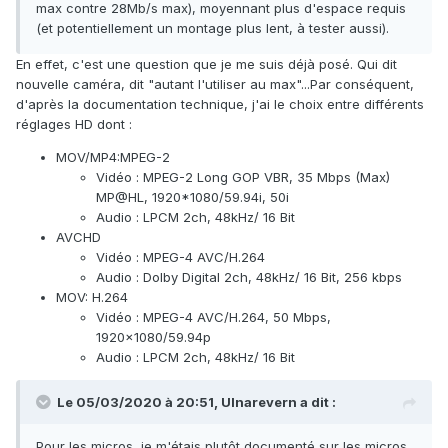
max contre 28Mb/s max), moyennant plus d'espace requis
(et potentiellement un montage plus lent, à tester aussi).
En effet, c'est une question que je me suis déjà posé. Qui dit
nouvelle caméra, dit "autant l'utiliser au max"...Par conséquent,
d'après la documentation technique, j'ai le choix entre
différents
réglages HD dont
:
MOV/MP4:MPEG-2
Vidéo : MPEG-2 Long GOP VBR, 35 Mbps (Max)
MP@HL, 1920*1080/59.94i, 50i
Audio : LPCM 2ch, 48kHz/ 16 Bit
AVCHD
Vidéo : MPEG-4 AVC/H.264
Audio : Dolby Digital 2ch,
48kHz/ 16 Bit, 256 kbps
MOV: H.264
Vidéo : MPEG-4 AVC/H.264, 50 Mbps,
1920x1080/59.94p
Audio : LPCM 2ch, 48kHz/ 16 Bit
Le 05/03/2020 à 20:51, Ulnarevern a dit :
Pour les micros, je m'étais plutôt documenté sur les micros