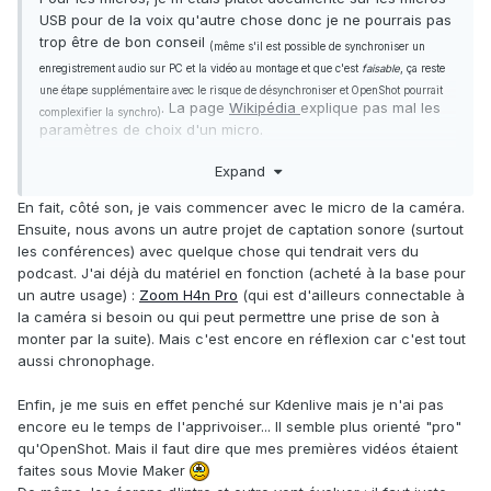
USB pour de la voix qu'autre chose donc je ne pourrais pas
trop être de bon conseil
(même s'il est possible de synchroniser un
enregistrement audio sur PC et la vidéo au montage et que c'est
faisable
, ça reste
une étape supplémentaire avec le risque de désynchroniser et OpenShot pourrait
. La page
Wikipédia
explique pas mal les
complexifier la synchro)
paramètres de choix d'un micro.
En gros, un micro omnidirectionnel dynamique devrait faire
Expand
le job pour un peu toutes les situations, y compris les
concerts. La réponse en fréquence (40 - 20000Hz par
En fait, côté son, je vais commencer avec le micro de la caméra.
exemple) donne théoriquement la plage de sons que le
Ensuite, nous avons un autre projet de captation sonore (surtout
micro peut capter. Les niveaux de bruit peuvent être
les conférences) avec quelque chose qui tendrait vers du
intéressants à regarder également, mais je n'ai pas
podcast. J'ai déjà du matériel en fonction (acheté à la base pour
approfondi les notions.
un autre usage) :
Zoom H4n Pro
(qui est d'ailleurs connectable à
De plus, même le meilleur micro du monde ne donnera pas
la caméra si besoin ou qui peut permettre une prise de son à
un bon son si l'enregistrement n'est pas d'assez bonne
monter par la suite). Mais c'est encore en réflexion car c'est tout
qualité (
le paramètre débit/qualité audio. 128kb/s est un minimum, des valeurs
aussi chronophage.
entre 192 et 320kb/s sont généralement préférables, 192kb/s pour du son d'assez
bonne qualité qui prend moins de place, 320kb/s pour une meilleure qualité, en
Enfin, je me suis en effet penché sur Kdenlive mais je n'ai pas
.
gros - et en vidéo, le débit audio est inclus dans le débit donné pour la vidéo)
encore eu le temps de l'apprivoiser... Il semble plus orienté "pro"
qu'OpenShot. Mais il faut dire que mes premières vidéos étaient
faites sous Movie Maker