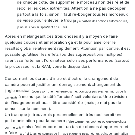
de chaque côté, de supprimer le morceau non désiré et de
recoller les deux extrémités. Attention à ne pas découper
partout à la fois, sinon il faut re-bouger tous les morceaux
de vidéo pour enlever le trou
(il y a parfois des options automatiques,
je ne sais pas si OpenShot en a une)
Après en mélangeant ces trois choses il y a moyen de faire
quelques coupes et amélioration ça et là pour améliorer le
résultat global relativement rapidement. Attention par contre, il est
possible qu'utiliser les effets (ou des superpositions multiples)
ralentisse fortement l'ordinateur selon ses performances (surtout
le processeur et la RAM, voire le disque dur).
Concernant les écrans d'intro et d'outro, le changement de
caméra pourrait justifier un réenregistrement/changement du
jingle musical
(pour avoir une meilleure qualité, pourquoi pas avec les micros de la
, à moins que le côté "ancien" soit volontaire. Une révision
caméra)
de l'image pourrait aussi être considérée (mais je n'ai pas de
conseil sur le comment).
Un truc que je trouverais personnellement très cool serait une
petite animation pour la caméra
(faire tourner les bobines ou quelque chose
, mais c'est encore tout un tas de choses à apprendre et
comme ça)
à faire
(sauf si tu as les sources de l'image et que tu peux l'éditer, puisque l'animation