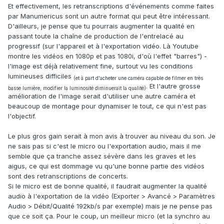
Et effectivement, les retranscriptions d'événements comme faites
par Manumericus sont un autre format qui peut être intéressant.
D'ailleurs, je pense que tu pourrais augmenter la qualité en
passant toute la chaîne de production de l'entrelacé au
progressif (sur l'appareil et à l'exportation vidéo. Là Youtube
montre les vidéos en 1080p et pas 1080i, d'où l'effet "barres") -
l'image est déjà relativement fine, surtout vu les conditions
lumineuses difficiles
(et à part d'acheter une caméra capable de filmer en très
. Et l'autre grosse
basse lumière, modifier la luminosité diminuerait la qualité)
amélioration de l'image serait d'utiliser une autre caméra et
beaucoup de montage pour dynamiser le tout, ce qui n'est pas
l'objectif.
Le plus gros gain serait à mon avis à trouver au niveau du son. Je
ne sais pas si c'est le micro ou l'exportation audio, mais il me
semble que ça tranche assez sévère dans les graves et les
aigus, ce qui est dommage vu qu'une bonne partie des vidéos
sont des retranscriptions de concerts.
Si le micro est de bonne qualité, il faudrait augmenter la qualité
audio à l'exportation de la vidéo (Exporter > Avancé > Paramètres
Audio > Débit/Qualité 192kb/s par exemple) mais je ne pense pas
que ce soit ça. Pour le coup, un meilleur micro (et la synchro au