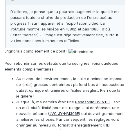
D'ailleurs, je pense que tu pourrais augmenter la qualité en
passant toute la chaîne de production de l'entrelacé au
progressif (sur l'appareil et à l'exportation vidéo. Là
Youtube montre les vidéos en 1080p et pas 1080i, d'où
l'effet "barres") - l'image est déjà relativement fine, surtout
vu les conditions lumineuses difficiles
J'ignorais complètement ce point !
Pour rebondir sur les défauts que tu soulignes, voici quelques
éléments complémentaires
:
Au niveau de l'environnement, la salle d'animation impose
de (très!) grosses contraintes : plafond bas à l'accoustique
catastrophique et lumières difficiles à régler... Rien que là,
je galère !
Jusque là, ma caméra était une
Panasonic HV-V110
... soit
un outil plutôt limité pour cet usage. J'ai dorénavant une
nouvelle bécane (
JVC JY-HM306E
) qui devrait grandement
améliorer les choses. Par conséquent, les réglages vont
changer
au niveau du
format d'enregistrement (HD,