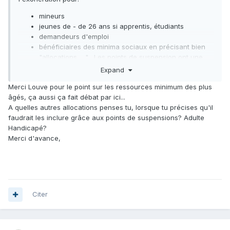
mineurs
jeunes de - de 26 ans si apprentis, étudiants
demandeurs d'emploi
bénéficiaires des minima sociaux en précisant bien
"allocations, ..." . Les points de suspension ont une
raison, ils ont été mis pour être certaine que toutes
Expand
les allocations soient prises en compte
Merci Louve pour le point sur les ressources minimum des plus
Actuellement là où je bosse c'est gratuit pour tous sans
âgés, ça aussi ça fait débat par ici...
nécessité de faire partie de la ville ou de la CU. En clair, un
A quelles autres allocations penses tu, lorsque tu précises qu'il
marseillais, un dijonnais... peut s'inscrire. Et ça fonctionne
faudrait les inclure grâce aux points de suspensions? Adulte
bien! Il y a certes eu une volonté politique pour favoriser la
Handicapé?
lecture publique mais ce qui a beaucoup joué est que ça
Merci d'avance,
coûte moins à la collectivité d'être gratuit.
Citer