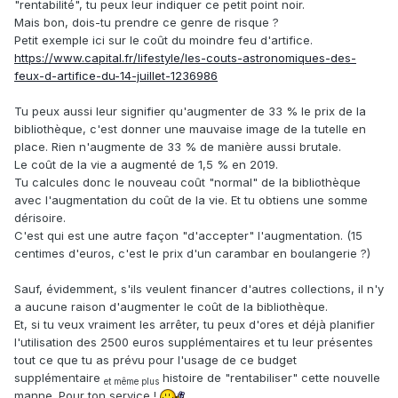
"rentabilité", tu peux leur indiquer ce petit point noir.
Mais bon, dois-tu prendre ce genre de risque ?
Petit exemple ici sur le coût du moindre feu d'artifice.
https://www.capital.fr/lifestyle/les-couts-astronomiques-des-
feux-d-artifice-du-14-juillet-1236986
Tu peux aussi leur signifier qu'augmenter de 33 % le prix de la
bibliothèque, c'est donner une mauvaise image de la tutelle en
place. Rien n'augmente de 33 % de manière aussi brutale.
Le coût de la vie a augmenté de 1,5 % en 2019.
Tu calcules donc le nouveau coût "normal" de la bibliothèque
avec l'augmentation du coût de la vie. Et tu obtiens une somme
dérisoire.
C'est qui est une autre façon "d'accepter" l'augmentation. (15
centimes d'euros, c'est le prix d'un carambar en boulangerie ?)
Sauf, évidemment, s'ils veulent financer d'autres collections, il n'y
a aucune raison d'augmenter le coût de la bibliothèque.
Et, si tu veux vraiment les arrêter, tu peux d'ores et déjà planifier
l'utilisation des 2500 euros supplémentaires et tu leur présentes
tout ce que tu as prévu pour l'usage de ce budget
supplémentaire
histoire de "rentabiliser" cette nouvelle
et même plus
manne. Pour ton service !