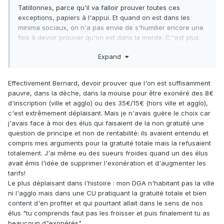
Tatillonnes, parce qu'il va falloir prouver toutes ces
exceptions, papiers à l'appui. Et quand on est dans les
minima sociaux, on n'a pas envie de s'humilier encore une
fois à devoir prouver qu'on est dans la merde. C''est plus
simple de lire sur place, ni vu ni connu, puisque du temps
Expand
on en a.
Effectivement Bernard, devoir prouver que l'on est suffisamment
pauvre, dans la dèche, dans la mouise pour être exonéré des 8€
d'inscription (ville et agglo) ou des 35€/15€ (hors ville et agglo),
c'est extrêmement déplaisant. Mais je n'avais guère le choix car
j'avais face à moi des élus qui faisaient de la non gratuité une
question de principe et non de rentabilité: ils avaient entendu et
compris mes arguments pour la gratuité totale mais la refusaient
totalement. J'ai même eu des sueurs froides quand un des élus
avait émis l'idée de supprimer l'exonération et d'augmenter les
tarifs!
Le plus déplaisant dans l'histoire : mon DGA n'habitant pas la ville
ni l'agglo mais dans une CU pratiquant la gratuité totale et bien
content d'en profiter et qui pourtant allait dans le sens de nos
élus "tu comprends faut pas les froisser et puis finalement tu as
beaucoup d"exonérés".