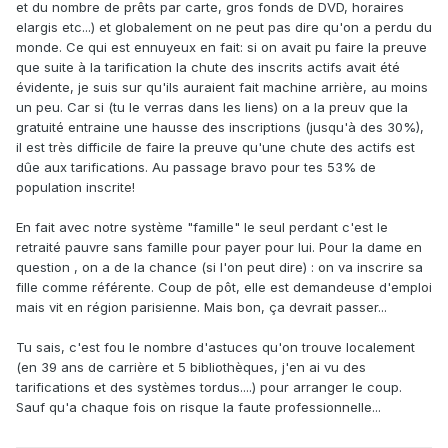
et du nombre de prêts par carte, gros fonds de DVD, horaires
elargis etc...) et globalement on ne peut pas dire qu'on a perdu du
monde. Ce qui est ennuyeux en fait: si on avait pu faire la preuve
que suite à la tarification la chute des inscrits actifs avait été
évidente, je suis sur qu'ils auraient fait machine arrière, au moins
un peu. Car si (tu le verras dans les liens) on a la preuv que la
gratuité entraine une hausse des inscriptions (jusqu'à des 30%),
il est très difficile de faire la preuve qu'une chute des actifs est
dûe aux tarifications. Au passage bravo pour tes 53% de
population inscrite!
En fait avec notre système "famille" le seul perdant c'est le
retraité pauvre sans famille pour payer pour lui. Pour la dame en
question , on a de la chance (si l'on peut dire) : on va inscrire sa
fille comme référente. Coup de pôt, elle est demandeuse d'emploi
mais vit en région parisienne. Mais bon, ça devrait passer...
Tu sais, c'est fou le nombre d'astuces qu'on trouve localement
(en 39 ans de carrière et 5 bibliothèques, j'en ai vu des
tarifications et des systèmes tordus....) pour arranger le coup.
Sauf qu'a chaque fois on risque la faute professionnelle...