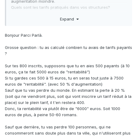
augmentation moindre.
Quels sont les tarifs pratiqués dans vos structures?
Quels arguments mettre en avant pour essayer de limiter
Expand
cette augmentation?
Merci !
Bonjour Parci Parlà.
Grosse question
:
tu as calculé combien tu avais de tarifs payants
?
Sur tes 800 inscrits, supposons que tu en aies 500 payants (à 10
euros, ça te fait 5000 euros de "rentabilité")
Si tu gardes ces 500 à 15 euros, tu en seras tout juste à 7500
euros de "rentabilité". (avec 50 % d'augmentation)
Sauf que tu vas perdre du monde. En estimant la perte à 20 %
(soit qui ne viendront plus, soit qui vont inscrire un tarif réduit à la
place) sur le plein tarif, il t'en restera 400.
Donc, ta rentabilité va plutôt être de "6000" euros. Soit 1000
euros de plus, à peine 50-60 romans.
Sauf que derrière, tu vas perdre 100 personnes, qui ne
consommeront sans doute plus dans ta ville, qui n'utiliseront plus