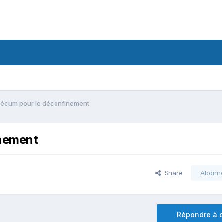
écum pour le déconfinement
inement
Share
Abonn
Répondre à c