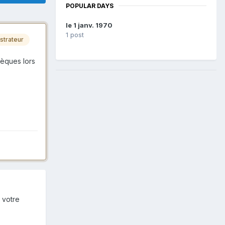
POPULAR DAYS
le 1 janv. 1970
1 post
strateur
hèques lors
 votre