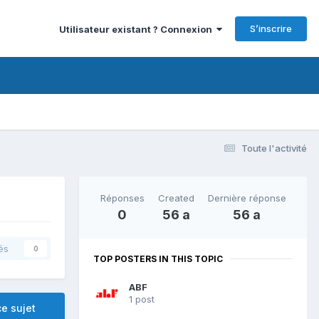
S’inscrire
Utilisateur existant ? Connexion
Toute l'activité
Réponses
Created
Dernière réponse
0
56 a
56 a
és
0
TOP POSTERS IN THIS TOPIC
ABF
1 post
e sujet