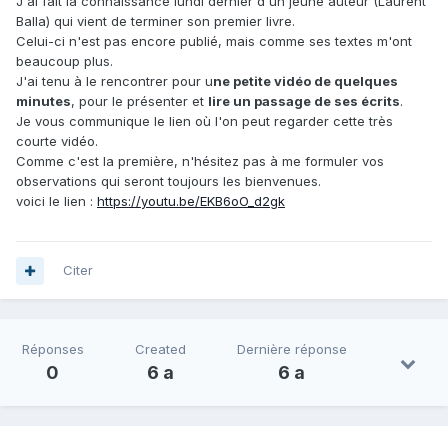
J'ai fait la connaissance lundi dernier d'un jeune auteur (Laurent
Balla) qui vient de terminer son premier livre.
Celui-ci n'est pas encore publié, mais comme ses textes m'ont
beaucoup plus.
J'ai tenu à le rencontrer pour u
ne petite vidéo de quelques
minutes
, pour le présenter et
lire un passage de ses écrits
.
Je vous communique le lien où l'on peut regarder cette très
courte vidéo.
Comme c'est la première, n'hésitez pas à me formuler vos
observations qui seront toujours les bienvenues.
voici le lien
:
https://youtu.be/EKB6oO_d2gk
Citer
Réponses
Created
Dernière réponse
0
6 a
6 a