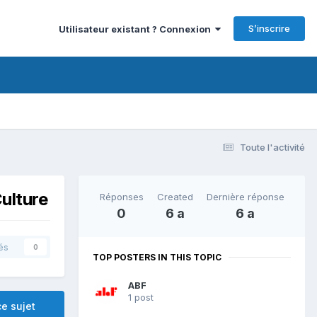
S’inscrire
Utilisateur existant ? Connexion
Toute l'activité
Culture
Réponses
Created
Dernière réponse
0
6 a
6 a
és
0
TOP POSTERS IN THIS TOPIC
ABF
1 post
e sujet