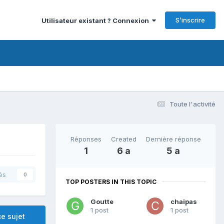
S’inscrire
Utilisateur existant ? Connexion
Toute l'activité
Réponses
Created
Dernière réponse
1
6 a
5 a
és
0
TOP POSTERS IN THIS TOPIC
Goutte
chaipas
1 post
1 post
e sujet