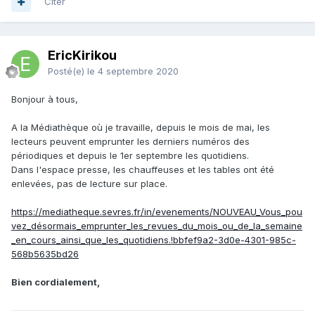
Citer
EricKirikou
Posté(e)
le 4 septembre 2020
Bonjour à tous,
A la Médiathèque où je travaille, depuis le mois de mai, les
lecteurs peuvent emprunter les derniers numéros des
périodiques et depuis le 1er septembre les quotidiens.
Dans l'espace presse, les chauffeuses et les tables ont été
enlevées, pas de lecture sur place.
https://mediatheque.sevres.fr/in/evenements/NOUVEAU_Vous_pou
vez_désormais_emprunter_les_revues_du_mois_ou_de_la_semaine
_en_cours_ainsi_que_les_quotidiens.!bbfef9a2-3d0e-4301-985c-
568b5635bd26
Bien cordialement,