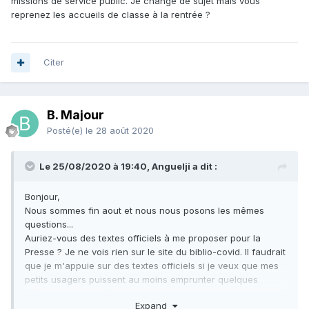
missions de service public. Je change de sujet mais vous
reprenez les accueils de classe à la rentrée ?
Citer
B. Majour
Posté(e)
le 28 août 2020
Le 25/08/2020 à 19:40, Anguelji a dit :
Bonjour,
Nous sommes fin aout et nous nous posons les mêmes
questions...
Auriez-vous des textes officiels à me proposer pour la
Presse ? Je ne vois rien sur le site du biblio-covid. Il faudrait
que je m'appuie sur des textes officiels si je veux que mes
petits usagers puissent au moins emprunter quelques
périodiques, quitte à les mettre en quarantaine "3jours"
Expand
après.