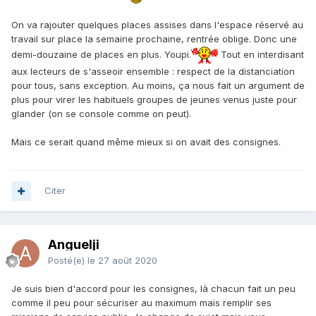
On va rajouter quelques places assises dans l'espace réservé au
travail sur place la semaine prochaine, rentrée oblige. Donc une
demi-douzaine de places en plus. Youpi.
Tout en interdisant
aux lecteurs de s'asseoir ensemble : respect de la distanciation
pour tous, sans exception. Au moins, ça nous fait un argument de
plus pour virer les habituels groupes de jeunes venus juste pour
glander (on se console comme on peut).
Mais ce serait quand même mieux si on avait des consignes.
Citer
Anguelji
Posté(e)
le 27 août 2020
Je suis bien d'accord pour les consignes, là chacun fait un peu
comme il peu pour sécuriser au maximum mais remplir ses