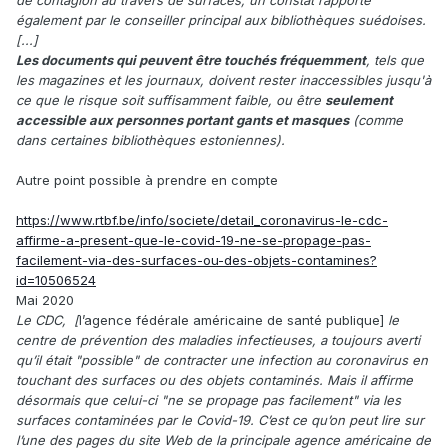
également par le conseiller principal aux bibliothèques suédoises.
[...]
Les documents qui peuvent être touchés fréquemment
, tels que
les magazines et les journaux, doivent rester inaccessibles jusqu'à
ce que le risque soit suffisamment faible, ou être
seulement
accessible aux personnes portant gants et masques
(comme
dans certaines bibliothèques estoniennes).
Autre point possible à prendre en compte
https://www.rtbf.be/info/societe/detail_coronavirus-le-cdc-
affirme-a-present-que-le-covid-19-ne-se-propage-pas-
facilement-via-des-surfaces-ou-des-objets-contamines?
id=10506524
Mai 2020
Le CDC, [
l’agence fédérale américaine de santé publique]
le
centre de prévention des maladies infectieuses, a toujours averti
qu’il était "possible" de contracter une infection au coronavirus en
touchant des surfaces ou des objets contaminés. Mais il affirme
désormais que celui-ci "ne se propage pas facilement" via les
surfaces contaminées par le Covid-19. C’est ce qu’on peut lire sur
l’une des pages du site Web de la principale agence américaine de