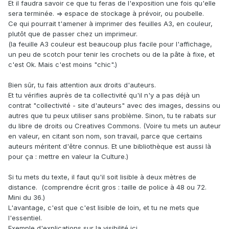
Et il faudra savoir ce que tu feras de l'exposition une fois qu'elle
sera terminée. => espace de stockage à prévoir, ou poubelle.
Ce qui pourrait t'amener à imprimer des feuilles A3, en couleur,
plutôt que de passer chez un imprimeur.
(la feuille A3 couleur est beaucoup plus facile pour l'affichage,
un peu de scotch pour tenir les crochets ou de la pâte à fixe, et
c'est Ok. Mais c'est moins "chic".)
Bien sûr, tu fais attention aux droits d'auteurs.
Et tu vérifies auprès de ta collectivité qu'il n'y a pas déjà un
contrat "collectivité - site d'auteurs" avec des images, dessins ou
autres que tu peux utiliser sans problème. Sinon, tu te rabats sur
du libre de droits ou Creatives Commons. (Voire tu mets un auteur
en valeur, en citant son nom, son travail, parce que certains
auteurs méritent d'être connus. Et une bibliothèque est aussi là
pour ça : mettre en valeur la Culture.)
Si tu mets du texte, il faut qu'il soit lisible à deux mètres de
distance. (comprendre écrit gros : taille de police à 48 ou 72.
Mini du 36.)
L'avantage, c'est que c'est lisible de loin, et tu ne mets que
l'essentiel.
Exemple d'explications sur la visibilité ici