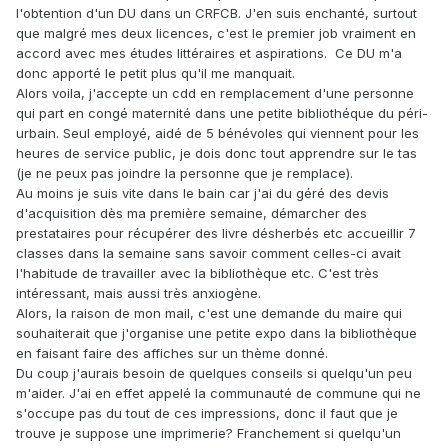
l'obtention d'un DU dans un CRFCB. J'en suis enchanté, surtout
que malgré mes deux licences, c'est le premier job vraiment en
accord avec mes études littéraires et aspirations. Ce DU m'a
donc apporté le petit plus qu'il me manquait.
Alors voila, j'accepte un cdd en remplacement d'une personne
qui part en congé maternité dans une petite bibliothéque du péri-
urbain. Seul employé, aidé de 5 bénévoles qui viennent pour les
heures de service public, je dois donc tout apprendre sur le tas
(je ne peux pas joindre la personne que je remplace).
Au moins je suis vite dans le bain car j'ai du géré des devis
d'acquisition dès ma première semaine, démarcher des
prestataires pour récupérer des livre désherbés etc accueillir 7
classes dans la semaine sans savoir comment celles-ci avait
l'habitude de travailler avec la bibliothèque etc. C'est très
intéressant, mais aussi très anxiogène.
Alors, la raison de mon mail, c'est une demande du maire qui
souhaiterait que j'organise une petite expo dans la bibliothèque
en faisant faire des affiches sur un thème donné.
Du coup j'aurais besoin de quelques conseils si quelqu'un peu
m'aider. J'ai en effet appelé la communauté de commune qui ne
s'occupe pas du tout de ces impressions, donc il faut que je
trouve je suppose une imprimerie? Franchement si quelqu'un