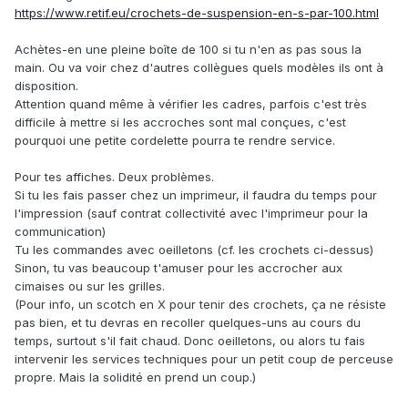
https://www.retif.eu/crochets-de-suspension-en-s-par-100.html
Achètes-en une pleine boîte de 100 si tu n'en as pas sous la
main. Ou va voir chez d'autres collègues quels modèles ils ont à
disposition.
Attention quand même à vérifier les cadres, parfois c'est très
difficile à mettre si les accroches sont mal conçues, c'est
pourquoi une petite cordelette pourra te rendre service.
Pour tes affiches. Deux problèmes.
Si tu les fais passer chez un imprimeur, il faudra du temps pour
l'impression (sauf contrat collectivité avec l'imprimeur pour la
communication)
Tu les commandes avec oeilletons (cf. les crochets ci-dessus)
Sinon, tu vas beaucoup t'amuser pour les accrocher aux
cimaises ou sur les grilles.
(Pour info, un scotch en X pour tenir des crochets, ça ne résiste
pas bien, et tu devras en recoller quelques-uns au cours du
temps, surtout s'il fait chaud. Donc oeilletons, ou alors tu fais
intervenir les services techniques pour un petit coup de perceuse
propre. Mais la solidité en prend un coup.)