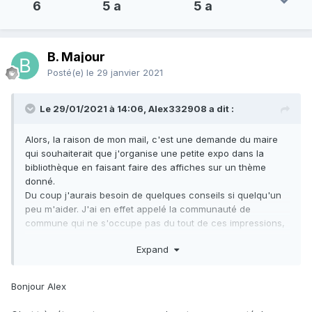
6
5 a
5 a
B. Majour
Posté(e)
le 29 janvier 2021
Le 29/01/2021 à 14:06, Alex332908 a dit :
Alors, la raison de mon mail, c'est une demande du maire
qui souhaiterait que j'organise une petite expo dans la
bibliothèque en faisant faire des affiches sur un thème
donné.
Du coup j'aurais besoin de quelques conseils si quelqu'un
peu m'aider. J'ai en effet appelé la communauté de
commune qui ne s'occupe pas du tout de ces impressions,
donc il faut que je trouve je suppose une imprimerie?
Expand
Franchement si quelqu'un connait les démarches à faire
dans ce genre de projet, je serais ravis d'avoir son retour.
Bonjour Alex