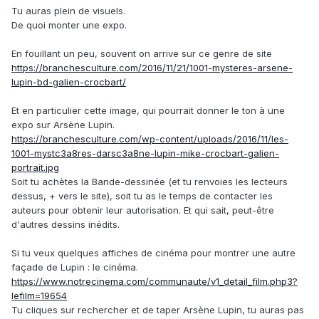
Tu auras plein de visuels.
De quoi monter une expo.
En fouillant un peu, souvent on arrive sur ce genre de site
https://branchesculture.com/2016/11/21/1001-mysteres-arsene-
lupin-bd-galien-crocbart/
Et en particulier cette image, qui pourrait donner le ton à une
expo sur Arsène Lupin.
https://branchesculture.com/wp-content/uploads/2016/11/les-
1001-mystc3a8res-darsc3a8ne-lupin-mike-crocbart-galien-
portrait.jpg
Soit tu achètes la Bande-dessinée (et tu renvoies les lecteurs
dessus, + vers le site), soit tu as le temps de contacter les
auteurs pour obtenir leur autorisation. Et qui sait, peut-être
d'autres dessins inédits.
Si tu veux quelques affiches de cinéma pour montrer une autre
façade de Lupin
:
le cinéma.
https://www.notrecinema.com/communaute/v1_detail_film.php3?
lefilm=19654
Tu cliques sur rechercher et de taper Arsène Lupin, tu auras pas