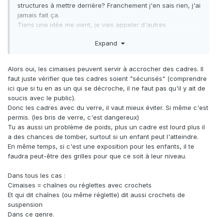
structures à mettre derrière? Franchement j'en sais rien, j'ai
jamais fait ça.
Tiens une idée me vient, je vais appeler d'autres
bibliothèques de ma communauté de commune pour avoir
Expand
des infos.
Alors oui, les cimaises peuvent servir à accrocher des cadres. Il
faut juste vérifier que tes cadres soient "sécurisés" (comprendre
ici que si tu en as un qui se décroche, il ne faut pas qu'il y ait de
soucis avec le public).
Donc les cadres avec du verre, il vaut mieux éviter. Si même c'est
permis. (les bris de verre, c'est dangereux)
Tu as aussi un problème de poids, plus un cadre est lourd plus il
a des chances de tomber, surtout si un enfant peut l'atteindre.
En même temps, si c'est une exposition pour les enfants, il te
faudra peut-être des grilles pour que ce soit à leur niveau.
Dans tous les cas
:
Cimaises = chaînes ou réglettes avec crochets
Et qui dit chaînes (ou même réglette) dit aussi crochets de
suspension
Dans ce genre.