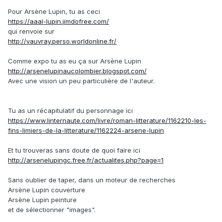
Pour Arsène Lupin, tu as ceci
https://aaal-lupin.jimdofree.com/
qui renvoie sur
http://vauvray.perso.worldonline.fr/
Comme expo tu as eu ça sur Arsène Lupin
http://arsenelupinaucolombier.blogspot.com/
Avec une vision un peu particulière de l'auteur.
Tu as un récapitulatif du personnage ici
https://www.linternaute.com/livre/roman-litterature/1162210-les-
fins-limiers-de-la-litterature/1162224-arsene-lupin
Et tu trouveras sans doute de quoi faire ici
http://arsenelupingc.free.fr/actualites.php?page=1
Sans oublier de taper, dans un moteur de recherches
Arsène Lupin couverture
Arsène Lupin peinture
et de sélectionner "images".