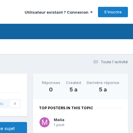
S’inscrire
Utilisateur existant ? Connexion
Toute l'activité
Réponses
Created
Dernière réponse
0
5 a
5 a
és
0
TOP POSTERS IN THIS TOPIC
Malia
1 post
e sujet