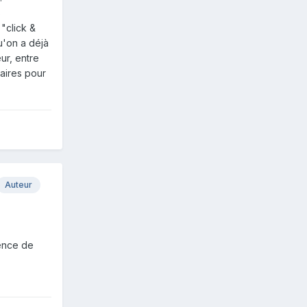
s
"click &
u'on a déjà
ur, entre
naires pour
Auteur
uence de