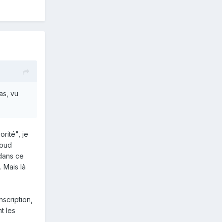
as, vu
orité", je
soud
 dans ce
. Mais là
nscription,
t les