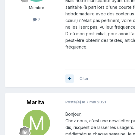
Mais notre municipalité ayant fait
sanitaire (à part lors d'une court
Membre
hebdomadaire avec des contenus n
7
cœur) n'était pas pertinent, voire c
ne les lisent pas, vu leur fréquence
D'où mon post initial, pour avoir l'
peut-être obtenir des textes, arti
fréquence.
Citer
Marita
Posté(e)
le 7 mai 2021
Bonjour,
Chez nous, c'est une newsletter p
dis, risquent de lasser les usagers
médiathèque chaque semaine, je ne la