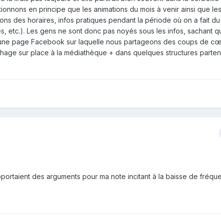
onnons en principe que les animations du mois à venir ainsi que le
ons des horaires, infos pratiques pendant la période où on a fait du 
es, etc.). Les gens ne sont donc pas noyés sous les infos, sachant q
et une page Facebook sur laquelle nous partageons des coups de cœ
fichage sur place à la médiathèque + dans quelques structures parte
'apportaient des arguments pour ma note incitant à la baisse de fréq