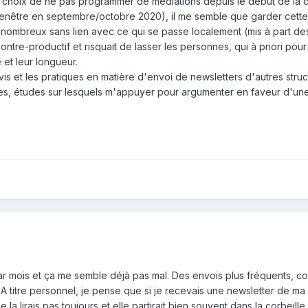
 le choix de ne pas programmer de médiations depuis le début de la c
e fenêtre en septembre/octobre 2020), il me semble que garder cett
ombreux sans lien avec ce qui se passe localement (mis à part d
ontre-productif et risquait de lasser les personnes, qui à priori pour 
 et leur longueur.
avis et les pratiques en matière d'envoi de newsletters d'autres struc
cles, études sur lesquels m'appuyer pour argumenter en faveur d'un
ar mois et ça me semble déjà pas mal. Des envois plus fréquents, c
. A titre personnel, je pense que si je recevais une newsletter de ma
 lirais pas toujours et elle partirait bien souvent dans la corbeille 