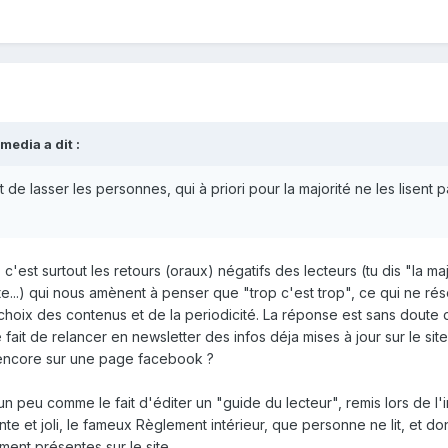
edia a dit :
t de lasser les personnes, qui à priori pour la majorité ne les lisent p
c'est surtout les retours (oraux) négatifs des lecteurs (tu dis "la maj
te...) qui nous amènent à penser que "trop c'est trop", ce qui ne ré
choix des contenus et de la periodicité. La réponse est sans doute
ait de relancer en newsletter des infos déja mises à jour sur le site
us encore sur une page facebook ?
 peu comme le fait d'éditer un "guide du lecteur", remis lors de l'i
te et joli, le fameux Règlement intérieur, que personne ne lit, et don
ment présentes sur le site.