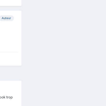
Auteur
book trop