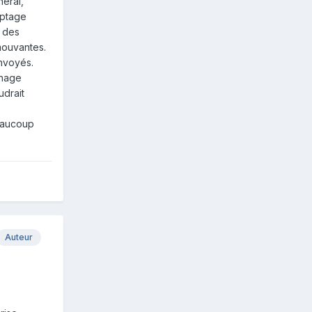
neral,
mptage
s des
mouvantes.
nvoyés.
chage
udrait
beaucoup
Auteur