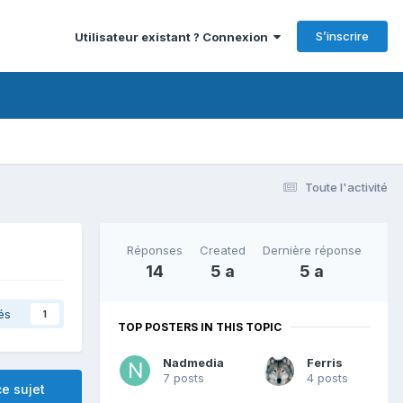
S’inscrire
Utilisateur existant ? Connexion
Toute l'activité
Réponses
Created
Dernière réponse
14
5 a
5 a
és
1
TOP POSTERS IN THIS TOPIC
Nadmedia
Ferris
7 posts
4 posts
e sujet