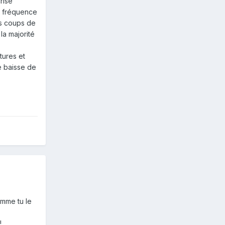
rise
e fréquence
es coups de
la majorité
tures et
e baisse de
omme tu le
!