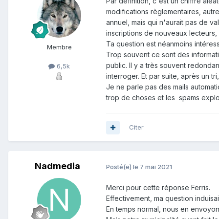
Par definition, c'est un chiffre al
modifications règlementaires, autre
annuel, mais qui n'aurait pas de va
inscriptions de nouveaux lecteurs,
Ta question est néanmoins intéres
Membre
Trop souvent ce sont des informatio
public. Il y a très souvent redonda
6,5k
interroger. Et par suite, après un 
Je ne parle pas des mails automatiq
trop de choses et les spams explos
Citer
Nadmedia
Posté(e)
le 7 mai 2021
Merci pour cette réponse Ferris.
Effectivement, ma question induisai
En temps normal, nous en envoyon