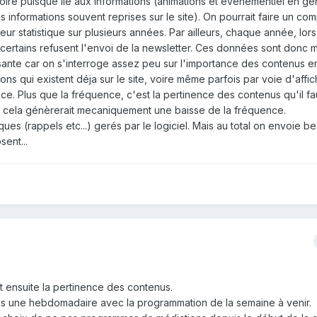
éatoire puisque lié aux informations (animations et évènementiel en ge
s informations souvent reprises sur le site). On pourrait faire un co
leur statistique sur plusieurs années. Par ailleurs, chaque année, lor
 certains refusent l'envoi de la newsletter. Ces données sont donc 
sante car on s'interroge assez peu sur l'importance des contenus e
ns qui existent déja sur le site, voire même parfois par voie d'affi
nce. Plus que la fréquence, c'est la pertinence des contenus qu'il fa
tri, cela génèrerait mecaniquement une baisse de la fréquence.
ues (rappels etc...) gerés par le logiciel. Mais au total on envoie 
ent...
t ensuite la pertinence des contenus.
s une hebdomadaire avec la programmation de la semaine à venir.