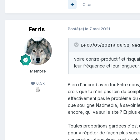
Citer
Ferris
Posté(e)
le 7 mai 2021
Le 07/05/2021 à 06:52, Nadm
voire contre-productif et risquai
leur fréquence et leur longueur.
Membre
6,5k
Bien d'accord avec toi. Entre nous, 
crois que tu n'es pas loin du comp
effectivement pas le problème du 
que souligne Nadmedia, à savoir le f
encore, qui va sur le site ? Et pl
Toutes proportions gardées c'est un
pour y répéter de façon plus succin
principales informations sont égale