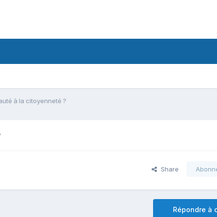
uté à la citoyenneté ?
?
Share
Abonn
Répondre à c