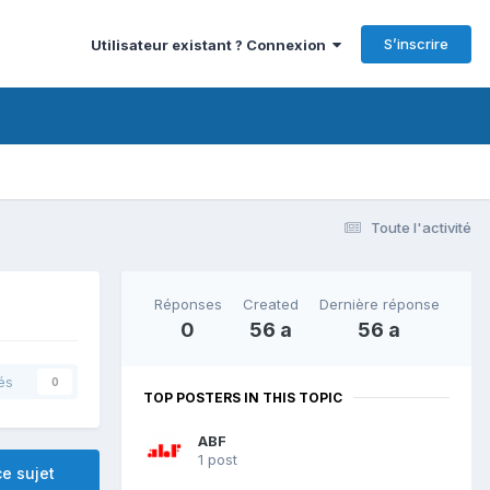
S’inscrire
Utilisateur existant ? Connexion
Toute l'activité
Réponses
Created
Dernière réponse
0
56 a
56 a
és
0
TOP POSTERS IN THIS TOPIC
ABF
1 post
e sujet