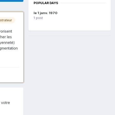
POPULAR DAYS
le 1 janv. 1970
1 post
strateur
vorisent
her les
toyenneté)
egmentation
 votre