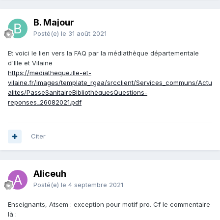
B. Majour
Posté(e)
le 31 août 2021
Et voici le lien vers la FAQ par la médiathèque départementale
d'Ille et Vilaine
https://mediatheque.ille-et-
vilaine.fr/images/template_rgaa/srcclient/Services_communs/Actu
alites/PasseSanitaireBibliothèquesQuestions-
reponses_26082021.pdf
Citer
Aliceuh
Posté(e)
le 4 septembre 2021
Enseignants, Atsem : exception pour motif pro. Cf le commentaire
là
: