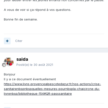
pour laisser entrer les jeunes enfants non concernés par le passe.
A vous de voir si ça répond à vos questions.
Bonne fin de semaine.
Citer
saida
Posté(e)
le 30 août 2021
Bonjour
Il y a ce document éventuellement
https://www.livre-provencealpescotedazur.fr/nos-actions/crise-
sanitairenbspnbspquelles-mesures-pournbspla-chaicircne-du-
livrenbsp/bibliotheque-154#QR-passsanitaire