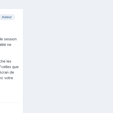
Auteur
de session
lité ne
che les
f
celles que
'écran de
nc votre