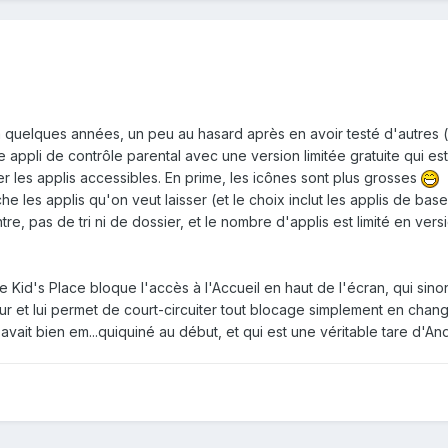
 a quelques années, un peu au hasard après en avoir testé d'autres 
e appli de contrôle parental avec une version limitée gratuite qui est 
er les applis accessibles. En prime, les icônes sont plus grosses
che les applis qu'on veut laisser (et le choix inclut les applis de ba
tre, pas de tri ni de dossier, et le nombre d'applis est limité en vers
e Kid's Place bloque l'accès à l'Accueil en haut de l'écran, qui sino
teur et lui permet de court-circuiter tout blocage simplement en chan
 avait bien em...quiquiné au début, et qui est une véritable tare d'A