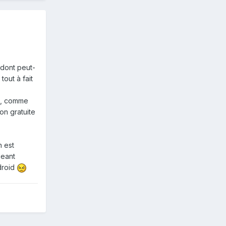
(dont peut-
tout à fait
se, comme
ion gratuite
n est
geant
ndroid