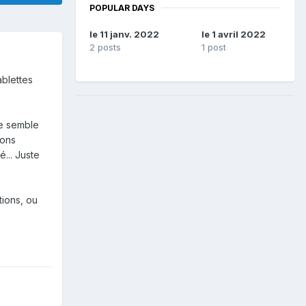
POPULAR DAYS
le 11 janv. 2022
le 1 avril 2022
2 posts
1 post
blettes
ce semble
hons
... Juste
tions, ou