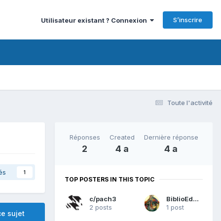
S’inscrire
Utilisateur existant ? Connexion
Toute l'activité
Réponses
Created
Dernière réponse
2
4 a
4 a
és
1
TOP POSTERS IN THIS TOPIC
c/pach3
BiblioEdualk
2 posts
1 post
e sujet