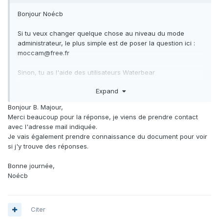
Bonjour Noécb
Si tu veux changer quelque chose au niveau du mode
administrateur, le plus simple est de poser la question ici
:
moccam@free.fr
Sinon, tu as l'aide des utilisateurs Waterbear
https://indexmailwaterbear.wordpress.com/gestion/#gestion
Expand
_structure12
Peut-être que ça répondra à ta demande.
Bonjour B. Majour,
Merci beaucoup pour la réponse, je viens de prendre contact
Bonne journée.
avec l'adresse mail indiquée.
Je vais également prendre connaissance du document pour voir
si j'y trouve des réponses.
Bonne journée,
Noécb
Citer