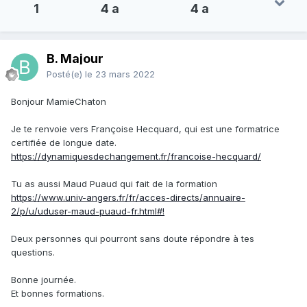
1
4 a
4 a
B. Majour
Posté(e)
le 23 mars 2022
Bonjour MamieChaton
Je te renvoie vers Françoise Hecquard, qui est une formatrice
certifiée de longue date.
https://dynamiquesdechangement.fr/francoise-hecquard/
Tu as aussi Maud Puaud qui fait de la formation
https://www.univ-angers.fr/fr/acces-directs/annuaire-
2/p/u/uduser-maud-puaud-fr.html#!
Deux personnes qui pourront sans doute répondre à tes
questions.
Bonne journée.
Et bonnes formations.