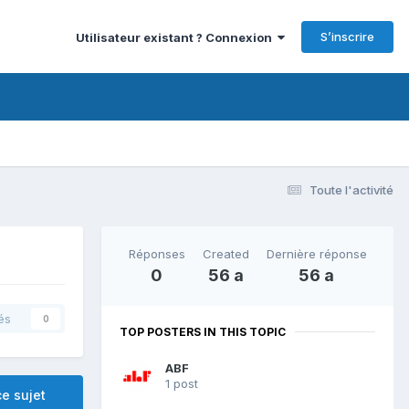
S’inscrire
Utilisateur existant ? Connexion
Toute l'activité
Réponses
Created
Dernière réponse
0
56 a
56 a
és
0
TOP POSTERS IN THIS TOPIC
ABF
1 post
e sujet