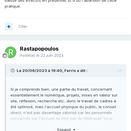
baisse des effectifs en présentiel. Et d'où l'abandon de cette
pratique.
Citer
Rastapopoulos
Posté(e)
le 22 juin 2023
Le 20/06/2023 à 19:40, Ferris a dit :
Si je comprends bien, une partie du travail, concernant
essentiellement le numérique, projets, mises en valeur sur
site, réflexion, recherche etc...donc le travail de cadres a
été optimisé, mais l'accueil physique du public, le conseil
direct, n'est pas davantage valorisé car les personnels
concernés par l'accueil ne font pas de télétravail. Vous
suivez donc votre mode habituel de fonctionnement, qui fait
Expand
que les cadres ne reçoivent pas le public en direct. Ce qui