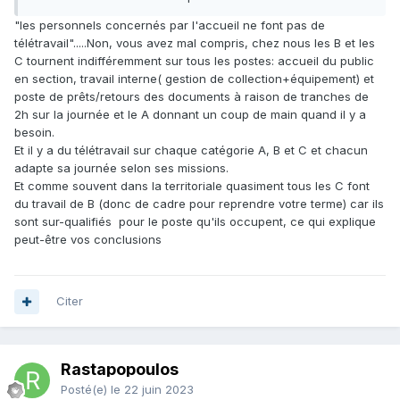
n'est pas notre cas, d'où l'impact chez nous sur une baisse
"les personnels concernés par l'accueil ne font pas de
automatique de qualité du service "direct" en cas de baisse
télétravail".....Non, vous avez mal compris, chez nous les B et les
des effectifs en présentiel. Et d'où l'abandon de cette
C tournent indifféremment sur tous les postes: accueil du public
pratique.
en section, travail interne( gestion de collection+équipement) et
poste de prêts/retours des documents à raison de tranches de
2h sur la journée et le A donnant un coup de main quand il y a
besoin.
Et il y a du télétravail sur chaque catégorie A, B et C et chacun
adapte sa journée selon ses missions.
Et comme souvent dans la territoriale quasiment tous les C font
du travail de B (donc de cadre pour reprendre votre terme) car ils
sont sur-qualifiés pour le poste qu'ils occupent, ce qui explique
peut-être vos conclusions
Citer
Rastapopoulos
Posté(e)
le 22 juin 2023