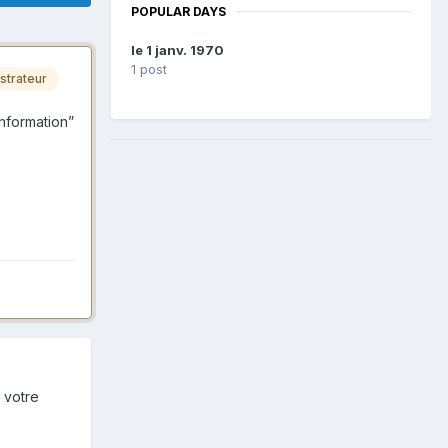
POPULAR DAYS
le 1 janv. 1970
1 post
strateur
information”
 votre