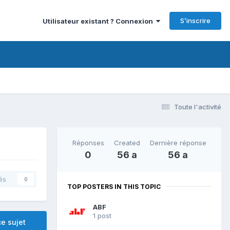
S’inscrire
Utilisateur existant ? Connexion
Toute l'activité
Réponses
Created
Dernière réponse
0
56 a
56 a
és
0
TOP POSTERS IN THIS TOPIC
ABF
1 post
e sujet