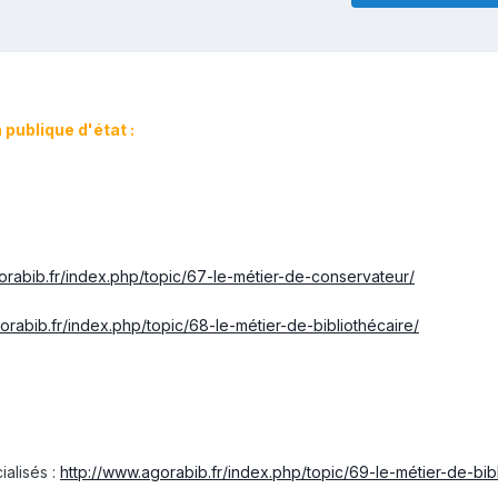
 publique d'état :
orabib.fr/index.php/topic/67-le-métier-de-conservateur/
orabib.fr/index.php/topic/68-le-métier-de-bibliothécaire/
ialisés :
http://www.agorabib.fr/index.php/topic/69-le-métier-de-bib