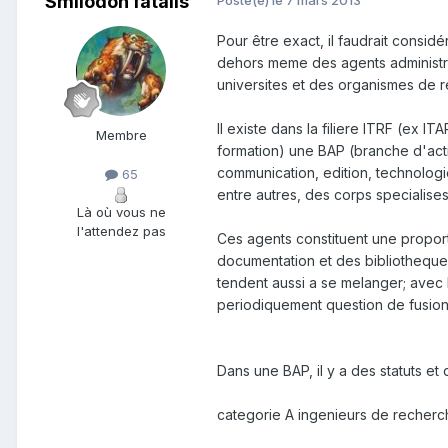
Smilodon fatalis
Posté(e)
le 7 mars 2013
Pour être exact, il faudrait considé
dehors meme des agents administrat
universites et des organismes de 
Il existe dans la filiere ITRF (ex 
Membre
formation) une BAP (branche d'activ
communication, edition, technologi
65
entre autres, des corps specialise
Là où vous ne
l'attendez pas
Ces agents constituent une proport
documentation et des bibliotheques
tendent aussi a se melanger; avec l
periodiquement question de fusionn
Dans une BAP, il y a des statuts et d
categorie A ingenieurs de recherch