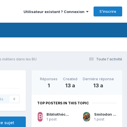
S’inscrire
Utilisateur existant ? Connexion
s métiers dans les BU
Toute l'activité
Réponses
Created
Dernière réponse
1
13 a
13 a
és
0
TOP POSTERS IN THIS TOPIC
BibliothécaireToutTerrain
Smilodon fatalis
1 post
1 post
e sujet