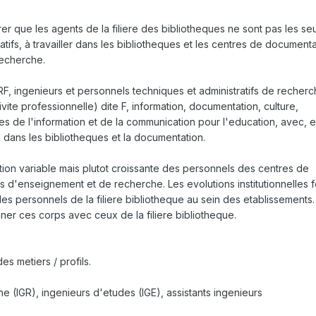
rer que les agents de la filiere des bibliotheques ne sont pas les seu
ifs, à travailler dans les bibliotheques et les centres de document
recherche.
ITARF, ingenieurs et personnels techniques et administratifs de recher
ite professionnelle) dite F, information, documentation, culture,
es de l'information et de la communication pour l'education, avec, e
s dans les bibliotheques et la documentation.
ion variable mais plutot croissante des personnels des centres de
 d'enseignement et de recherche. Les evolutions institutionnelles fo
es personnels de la filiere bibliotheque au sein des etablissements. I
er ces corps avec ceux de la filiere bibliotheque.
es metiers / profils.
e (IGR), ingenieurs d'etudes (IGE), assistants ingenieurs