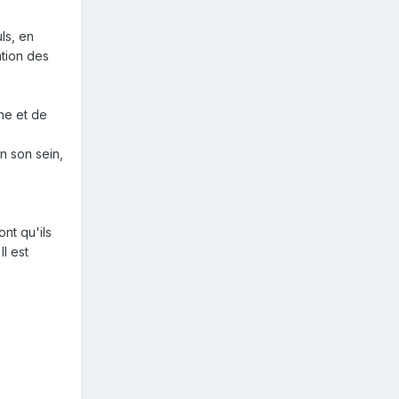
ls, en
ation des
che et de
n son sein,
nt qu'ils
l est