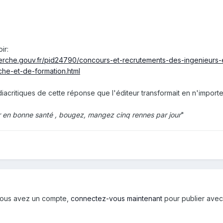
ir:
rche.gouv.fr/pid24790/concours-et-recrutements-des-ingenieurs-
he-et-de-formation.html
 diacritiques de cette réponse que l'éditeur transformait en n'importe
r en bonne santé , bougez, mangez cinq rennes par jour
"
i vous avez un compte,
connectez-vous maintenant
pour publier avec