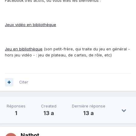
Facebook très actifs, où vous êtes les bienvenus :
Jeux vidéo en bibliothèque
Jeu en bibliothèque
(son petit-frère, qui traite du jeu en général -
hors jeu vidéo - : jeu de plateau, de cartes, de rôle, etc)
Citer
Réponses
Created
Dernière réponse
1
13 a
13 a
Nathot