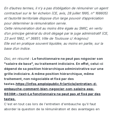
En d’autres termes, il n’y a pas d’obligation de rémunérer un agent
contractuel sur le 1er échelon (CE, avis, 28 juillet 1995, n° 168605)
et l’autorité territoriale dispose d’un large pouvoir d’appréciation
pour déterminer la rémunération servie.
Cette rémunération doit au moins être égale au SMIC, en vertu
d’un principe général du droit dégagé par le juge administratif (CE,
23 avril 1982, n° 36851, Ville de Toulouse c/ Aragnou)
Elle est en pratique souvent liquidée, au moins en partie, sur la
base d’un indice.
Doc, en résumé
:
Le fonctionnaire ne peut pas négocier son
"salaire de base", ou traitement indiciaire. En effet, celui-ci
dépend de sa position hiérarchique administrative sur une
grille indiciaire.
A même position hiérarchique, même
traitement, non négociable et fixé par des
textes.
https://infos.emploipublic.fr/article/entretien-d-
embauche-comment-bien-negocier-son-salaire-eea-
6638#:~:text=Le fonctionnaire ne peut pas,et fixé par des
textes.
C'est en tout cas lors de l'entretien d'embauche qu'il faut
aborder la question de la rémunération et des avantages en