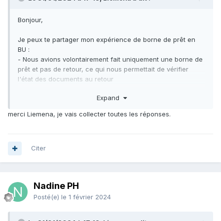
Bonjour,
Je peux te partager mon expérience de borne de prêt en
BU
:
- Nous avions volontairement fait uniquement une borne de
prêt et pas de retour, ce qui nous permettait de vérifier
l'état des documents au retour
- Les usagers avaient pris en main assez facilement la
Expand
borne mais il faut quand même prévoir un affichage et un
accompagnement pour les premières utilisations (pour nous
merci Liemena, je vais collecter toutes les réponses.
à chaque rentrée ; en BM à chaque nouvelle inscription)
- Nous avions rencontré quelques problèmes au niveau des
prêts de livres avec documents d'accompagnement où tous
les prêts n'étaient pas enregistrés
Citer
- Nous avions régulièrement des problèmes sur la
démagnétisation des documents donc nous devions passer
les livres à l'antivol à l'accueil après utilisation de la borne
Nadine PH
(ce qui en limite l'intérêt)
Posté(e)
le 1 février 2024
Ma conclusion c'est qu'une borne de prêt peut être utile
mais seulement si vous avez régulièrement de longues files