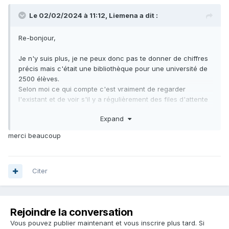
Le 02/02/2024 à 11:12, Liemena a dit :
Re-bonjour,
Je n'y suis plus, je ne peux donc pas te donner de chiffres
précis mais c'était une bibliothèque pour une université de
2500 élèves.
Selon moi ce qui compte c'est vraiment de regarder
l'existant et de voir s'il y a régulièrement des files d'attente
ou non car ça joue beaucoup sur l'intérêt d'acheter une
Expand
borne.
Nous l'avions eu car elle avait été acheté pour une annexe
merci beaucoup
mais non utilisée au final.
Tu peux contacter la bibliothèque Alcazar de Marseille,
dans mon souvenir c'est une BM qui avait des automates de
Citer
prêt (et depuis longtemps).
Rejoindre la conversation
Vous pouvez publier maintenant et vous inscrire plus tard. Si