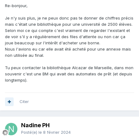
Re-bonjour,
d'attente au prêt car sinon c'est très cher (en plus de la
maintenance annuelle) et ça retire un peu des échanges
Je n'y suis plus, je ne peux donc pas te donner de chiffres précis
avec les lecteurs.
mais c'était une bibliothèque pour une université de 2500 élèves.
Selon moi ce qui compte c'est vraiment de regarder l'existant et
de voir s'il y a régulièrement des files d'attente ou non car ça
joue beaucoup sur l'intérêt d'acheter une borne.
Nous l'avions eu car elle avait été acheté pour une annexe mais
non utilisée au final.
Tu peux contacter la bibliothèque Alcazar de Marseille, dans mon
souvenir c'est une BM qui avait des automates de prêt (et depuis
longtemps).
Citer
Nadine PH
Posté(e)
le 8 février 2024