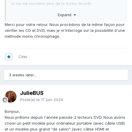
Je ne me souviens plus de la durée de prêt.
Expand
Pour les CD et DVD qui dysfonctionnent, quand ils étaient
signalés, je les passais sur mon lecteur pour les vérifier
Merci pour votre retour. Nous procédons de la même façon pour
(après un petit nettoyage).
vérifier les CD et DVD, mais je m'interroge sur la possibilité d'une
méthode moins chronophage.
Bonne journée.
Citer
3 weeks later...
JulieBUS
Posté(e)
le 17 juin 2024
Bonjour,
Nous prêtons depuis l'année passée 2 lecteurs DVD. Nous avons
choisi un petit modèle pour ordinateur portable (avec câble USB)
et un modèle plus grand "de salon" (avec câble HDMI et