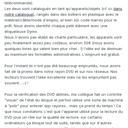
télécommande).
Les deux sont catalogués en tant qu'appareils/objets (cf. ici
dans
notre catalogue
), rangés dans des boîtiers en plastique avec le
matériel/câble/mode d'emploi, et bien sûr code-barres pour le
prêt. Nous avons identifié chaque petit élément avec une
étiqueteuse Dymo.
Nous n'avons pas établi de charte particulière, les appareils sont
peu finalement assez peu coûteux, environ 50€ (nous avons
quelques livres qui valent bien plus cher... !) l'idée est de diminuer
au maximum les formalités administratives. L'emprunt est gratuit.
Pour l'instant ils n'ont pas été beaucoup empruntés, nous avons
fait de la promo dans notre rayon DVD et sur nos réseaux. Nos
lecteurs trouvent l'idée excellente mais ne les empruntent pas
souvent... ;-) !
Pour la vérification des DVD abîmés, ma collègue fait un contrôle
"visuel" de l'état du disque et parfois utilise une sorte de machine
à "polir" pour enlever qqs rayures... mais ça prend du temps ! Ce
que nous constatons c'est que l'appareil utilisé pour la lecture du
DVD joue un rôle sur la qualité de lecture: sur certains
ordinateurs ça bloque tout de suite, tandis que sur d'autres