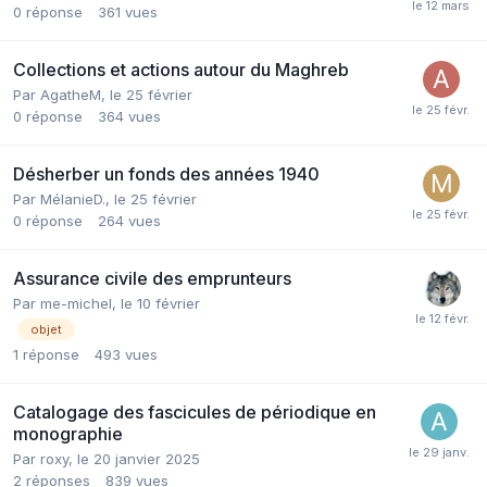
0
réponse
361
vues
Collections et actions autour du Maghreb
Par AgatheM,
le 25 février
0
réponse
364
vues
Désherber un fonds des années 1940
Par MélanieD.,
le 25 février
0
réponse
264
vues
Assurance civile des emprunteurs
Par me-michel,
le 10 février
objet
1
réponse
493
vues
Catalogage des fascicules de périodique en
monographie
Par roxy,
le 20 janvier 2025
2
réponses
839
vues