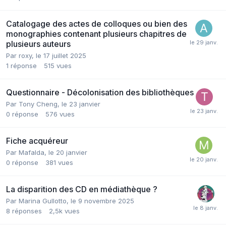
Catalogage des actes de colloques ou bien des
monographies contenant plusieurs chapitres de
plusieurs auteurs
Par roxy,
le 17 juillet 2025
1
réponse
515
vues
Questionnaire - Décolonisation des bibliothèques
Par Tony Cheng,
le 23 janvier
0
réponse
576
vues
Fiche acquéreur
Par Mafalda,
le 20 janvier
0
réponse
381
vues
La disparition des CD en médiathèque ?
Par Marina Gullotto,
le 9 novembre 2025
8
réponses
2,5k
vues