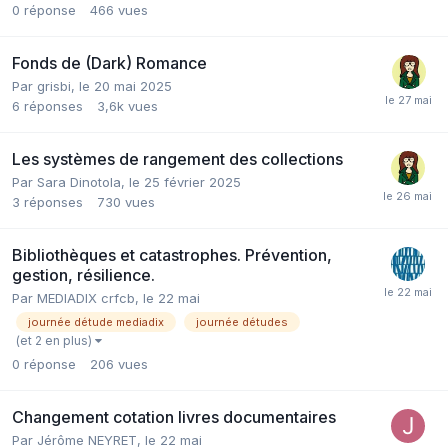
0
réponse
466
vues
Fonds de (Dark) Romance
Par grisbi,
le 20 mai 2025
6
réponses
3,6k
vues
Les systèmes de rangement des collections
Par Sara Dinotola,
le 25 février 2025
3
réponses
730
vues
Bibliothèques et catastrophes. Prévention,
gestion, résilience.
Par MEDIADIX crfcb,
le 22 mai
journée détude mediadix
journée détudes
(et 2 en plus)
0
réponse
206
vues
Changement cotation livres documentaires
Par Jérôme NEYRET,
le 22 mai