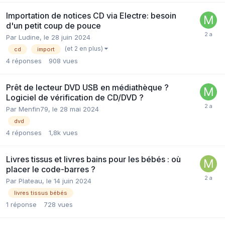
Importation de notices CD via Electre: besoin
d'un petit coup de pouce
Par Ludine,
le 28 juin 2024
(et 2 en plus)
cd
import
4
réponses
908
vues
Prêt de lecteur DVD USB en médiathèque ?
Logiciel de vérification de CD/DVD ?
Par Menfin79,
le 28 mai 2024
dvd
4
réponses
1,8k
vues
Livres tissus et livres bains pour les bébés : où
placer le code-barres ?
Par Plateau,
le 14 juin 2024
livres tissus bébés
1
réponse
728
vues