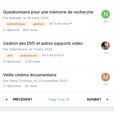
Questionnaire pour une mémoire de recherche
Par Nallaae,
le 18 mars 2024
(et 11 en plus)
bibliothèque
gestion
0
réponse
862
vues
Gestion des DVD et autres supports vidéo
Par StéphaneG,
le 1 mars 2024
(et 3 en plus)
dvd
audiovisuel
2
réponses
2,2k
vues
Veille cinéma documentaire
Par Petia Trofimov,
le 21 novembre 2023
2
réponses
3k
vues
PRÉCÉDENT
Page 3 sur 24
SUIVANT