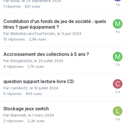
Par Buub,
le 25 septembre 2024
1
réponse
821
vues
Constitution d'un fonds de jeu de société : quels
titres ? quel équipement ?
Par BibliothécaireToutTerrain,
le 3 juin 2024
10
réponses
2,8k
vues
Accroissement des collections à 5 ans ?
Par MorganeSol,
le 25 juillet 2024
4
réponses
1,7k
vues
question support lecture livre CD.
Par camille22,
le 10 juillet 2024
0
réponse
463
vues
Stockage jeux switch
Par EtienneR,
le 1 mars 2024
2
réponses
2,2k
vues