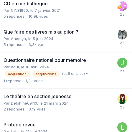
CD en médiathèque
Par CINE1990,
le 7 janvier 2021
5
réponses
10,9k
vues
Que faire des livres mis au pilon ?
Par Anamyn,
le 5 juin 2024
5
réponses
3,3k
vues
Questionnaire national pour mémoire
Par agui,
le 16 avril 2024
(et 6 en plus)
acquisition
acquisitions
1
réponse
1,3k
vues
Le théâtre en section jeunesse
Par Delphine69110,
le 21 mars 2024
2
réponses
879
vues
Protège revue
Par Lala,
le 21 mai 2024