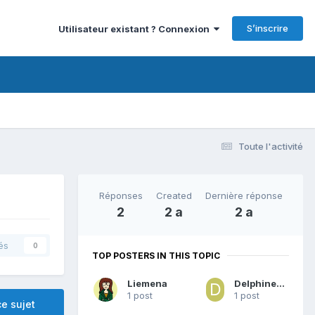
S’inscrire
Utilisateur existant ? Connexion
Toute l'activité
Réponses
Created
Dernière réponse
2
2 a
2 a
és
0
TOP POSTERS IN THIS TOPIC
Liemena
Delphine69110
1 post
1 post
e sujet