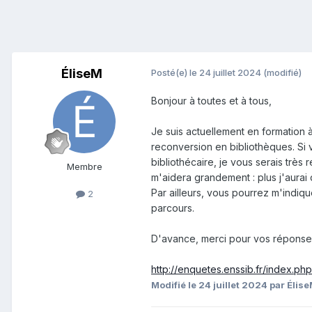
ÉliseM
Posté(e)
le 24 juillet 2024
(modifié)
Bonjour à toutes et à tous,
Je suis actuellement en formation à
reconversion en bibliothèques. Si 
bibliothécaire, je vous serais trè
Membre
m'aidera grandement : plus j'aurai 
Par ailleurs, vous pourrez m'indiqu
2
parcours.
D'avance, merci pour vos réponses
http://enquetes.enssib.fr/index.ph
Modifié
le 24 juillet 2024
par Élis