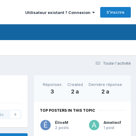
S’inscrire
Utilisateur existant ? Connexion
Toute l'activité
Réponses
Created
Dernière réponse
3
2 a
2 a
TOP POSTERS IN THIS TOPIC
és
0
ÉliseM
Ameliecf
2 posts
1 post