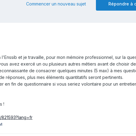
Commencer un nouveau sujet
Répondre à c
 l'Enssib et je travaille, pour mon mémoire professionnel, sur la ques
vous avez exercé un ou plusieurs autres métiers avant de choisir d
s reconnaissante de consacrer quelques minutes (5 max) à mes questi
de réponses, plus mes éléments quantitatifs seront pertinents.
er en fin de questionnaire si vous seriez volontaire pour un entretie
 !
p/821593?lang=fr
eM